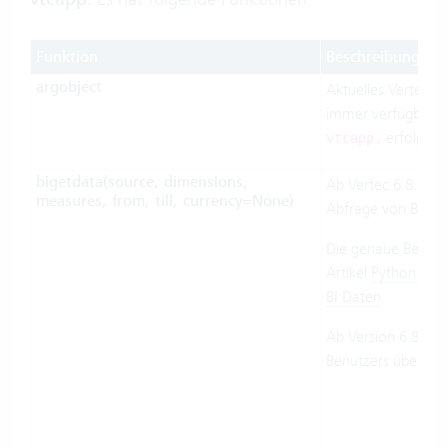
Funktion
Beschreibung
argobject
Aktuelles Vertec Ob
immer verfügbar, d
erfolgen.
vtcapp.
bigetdata(source, dimensions,
Ab Vertec 6.8. Pyth
measures, from, till, currency=None)
Abfrage von Busine
Die genaue Beschre
Artikel
Python Funk
BI Daten
.
Ab Version 6.8.0.1
Benutzers übergeb