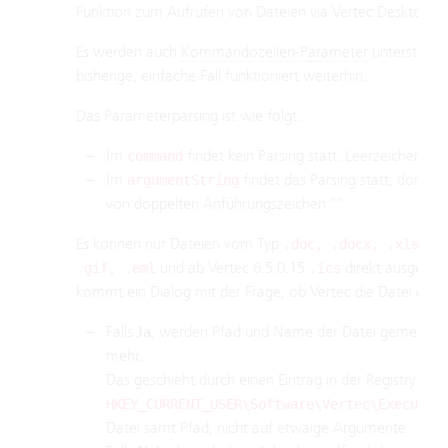
Funktion zum Aufrufen von Dateien via Vertec Desktop A
Es werden auch
Kommandozeilen-Parameter
unterstützt
bisherige, einfache Fall funktioniert weiterhin.
Das Parameterparsing ist wie folgt:
Im
findet kein Parsing statt. Leerzeichen wer
command
Im
findet das Parsing statt, dort t
argumentString
von doppelten Anführungszeichen "".
Es können nur Dateien vom Typ
.doc, .docx, .xls, .
und ab Vertec 6.5.0.15
direkt ausgefüh
.gif, .eml
.ics
kommt ein Dialog mit der Frage, ob Vertec die Datei öffne
Falls
Ja
, werden Pfad und Name der Datei gemerkt, un
mehr.
Das geschieht durch einen Eintrag in der Registry im 
HKEY_CURRENT_USER\Software\Vertec\ExecuteF
Datei samt Pfad, nicht auf etwaige Argumente.