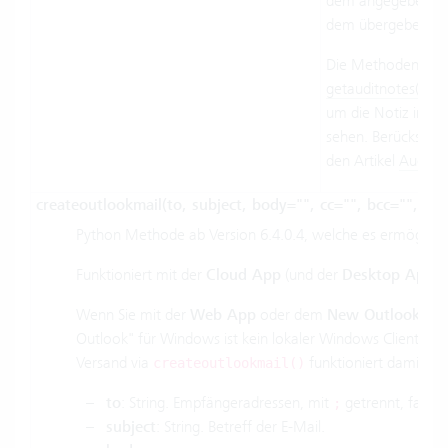
dem angegebenen 
dem übergebenen 
Die Methoden
get
getauditnotes()
kön
um die Notiz im Ch
sehen. Berücksicht
den Artikel
AuditTra
createoutlookmail(to, subject, body="", cc="", bcc="", a
Python Methode ab Version 6.4.0.4, welche es ermöglicht, 
Funktioniert mit der
Cloud App
(und der
Desktop App
)
Wenn Sie mit der
Web App
oder dem
New Outlook
arb
Outlook" für Windows ist kein lokaler Windows Client, s
Versand via
funktioniert damit nic
createoutlookmail()
to
: String. Empfängeradressen, mit
getrennt, falls 
;
subject
: String. Betreff der E-Mail.