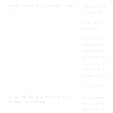
getobjectbyid(id:
int, string or long
*):
Holt das Objekt m
object
Internen Id
.
Ist die Id nicht vo
geworfen.
Hinweis: Die Objek
geladen. Somit wer
Datenbank gespeic
Bei neu angelegten
vtcapp.updateda
werden, damit das 
Methode gefunden
* Ab Vertec 6.7.0.4
getpdfwithoutattachments(pdf: byte
Entfernt die einge
stream): byte stream
dem als
byte str
gibt es ohne diese