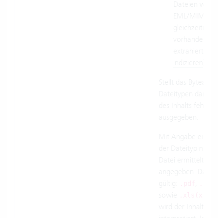
Dateien wie D
EML/MIME ent
gleichzeitig e
vorhanden ist
extrahiert (si
indizieren
).
Stellt das Bytearr
Dateitypen dar, od
des Inhalts fehl, w
ausgegeben.
Mit Angabe einer 
der Dateityp nicht
Datei ermittelt, so
angegeben. Damit 
gültig:
,
.pdf
.doc
sowie
un
.xls(x)
wird der Inhalt als