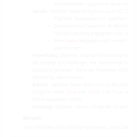
entsprechenden Argumente dieser Method
saveAs
: Optional. Dieser String kann auch OCL Expre
Pfad (inkl. Dateiname) zum Speichern des 
Dateiname zum Speichern des Berichts be
Falls ein Leerstring angegeben wird, dann 
Wenn
übergeben wird, werden die
S
None
übernommen.
showDialog
: Optional. Zeigt den Druckdialog vor 
Die Anzeige von Meldungen wie "existierende Datei 
Einstellung gesteuert. Wenn der Parameter nicht gese
(berichtObj) übernommen.
doPrint
: Optional. Dieser Wert wird nur bei Office-g
Mögliche Werte:
oder
. Falls
, wird 
True
False
True
Office-Applikation öffnet.
showApp
: Optional. Gibt an, ob der Bericht geöffn
Beispiele
Einen Word-Bericht für Rechnung anzeigen, ohne Dialog u