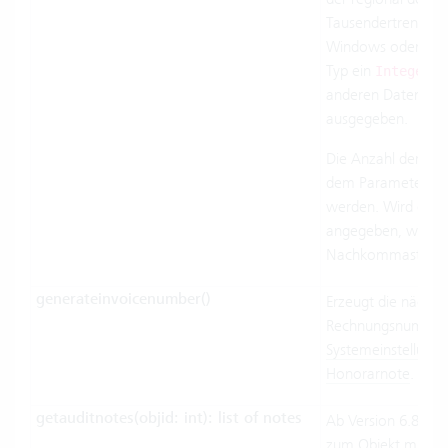
Tausendertrennzeic
Windows oder Brow
Typ ein
od
Integer
anderen Datentypen
ausgegeben.
Die Anzahl der Na
dem Parameter
de
werden. Wird der 
angegeben, werde
Nachkommastellen 
generateinvoicenumber()
Erzeugt die nächst
Rechnungsnummer
Systemeinstellung
Honorarnote
.
getauditnotes(objid: int): list of notes
Ab Version 6.8.0.19
zum Objekt mit de