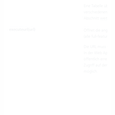
Eine Tabelle über d
verschiedenen Syst
Abschnitt
weiter u
executeurl(url)
Öffnet die angege
(alle full-featured 
Die URL muss vom C
In der Web App mu
öffentlich erreichb
Zugriff auf den loka
möglich.