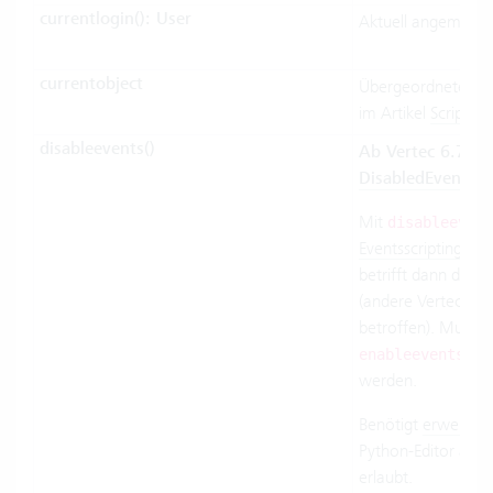
currentlogin(): User
Aktuell angemelde
currentobject
Übergeordneter Ein
im Artikel
Scripts r
disableevents()
Ab Vertec 6.7.0.
DisabledEvents()
Mit
disableevent
Eventsscripting
ausg
betrifft dann die 
(andere Vertec-Sess
betroffen). Muss m
w
enableevents()
werden.
Benötigt
erweitert
Python-Editor aus 
erlaubt.