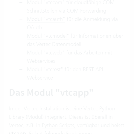
Modul "vtccom"
für cloudfähige COM
Schnittstellen via COM Forwarding
Modul "vtcauth"
für die Anmeldung via
OAuth
Modul "vtcmodel"
für Informationen über
das Vertec Datenmodell
Modul "vtcweb"
für das Arbeiten mit
Webservices
Modul "vtcrest"
für den REST API
Webservice
Das Modul "vtcapp"
In der Vertec Installation ist eine Vertec Python
Library (Modul) integriert. Dieses ist überall in
Vertec, z.B. in
Python Scripts,
verfügbar und heisst
vtcapp
. Es hat folgende Funktionen: