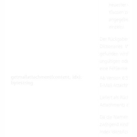
neuester Chan
Klassen zurüc
angegebenen K
einzeln).
Der Rückgabewert 
Dictionaries. Wenn
gefunden wird, wi
ungültigen oder zu
eine Fehlermeldun
getmailattachment(content, idx):
Ab Version 6.5. Er
bytestring
E-Mail Attachments 
Liefert als Rückga
Attachments als By
Da die Namen der 
zwingend eindeutig
Index identifiziert