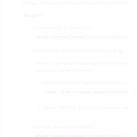
können. So benötigen Sie keine bestimmte Anzahl Kommas
Beispiele:
Einfachster Fall, Body als String:
vtcapp.
createoutlookmail
(
"myemail@company.com"
,
Verwendung von Word-Dokumenten als Body:
Hinweis: Verwenden Sie in Ihren Word-Dokumenten T
verarbeitet werden können.
Das entsprechende Word-Dokument muss gela
(name, file) = vtcapp.
requestfilefromclien
Mit der Methode die E-Mail generieren:
vtcap
show (per keyword angegeben):
vtcapp.
createoutlookmail
(
"myemail@company.com"
,