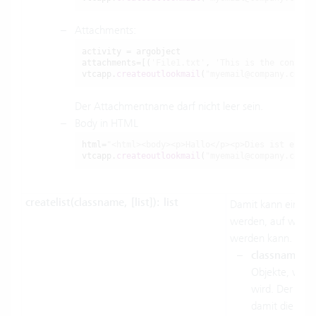
Attachments:
activity = argobject

attachments=[(
'File1.txt'
, 
'This is the content
vtcapp.
createoutlookmail
(
"myemail@company.com"
,
Der Attachmentname darf nicht leer sein.
Body in HTML
html=
"<html><body><p>Hallo</p><p>Dies ist eine 
vtcapp.
createoutlookmail
(
"myemail@company.com"
,
createlist(classname, [list]):
list
Damit kann eine Ve
werden, auf welch
werden kann.
classname
: d
Objekte, welc
wird. Der Kla
damit die Liste