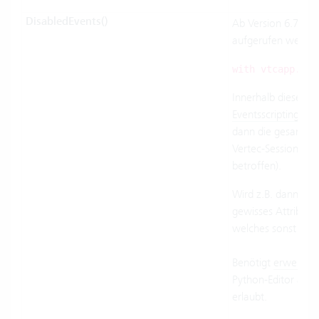
DisabledEvents()
Ab Version 6.7.0.7
aufgerufen werden
with vtcapp.Dis
Innerhalb dieser M
Eventsscripting
ausg
dann die gesamte 
Vertec-Sessions od
betroffen).
Wird z.B. dann ve
gewisses Attribut 
welches sonst ein
Benötigt
erweitert
Python-Editor aus 
erlaubt.