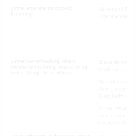
getmailattachments(content):
Ab Version 6.5. Lief
list(string)
Attachment-Namen 
getmemberwithsql(obj: object,
Erlaubt die Abfra
membername: string, where: string,
Objekts per SQL.
order: string): list of objects
Der ausführende B
Administratorenre
Query
Recht verfü
Für die Erteilung 
Administratorenrec
erweiterten Berec