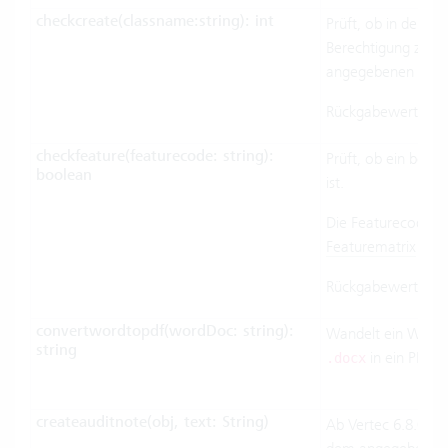
checkcreate(classname:
string
): int
Prüft, ob in der ak
Berechtigung zum E
angegebenen Klass
Rückgabewert ist 0 
checkfeature(featurecode:
string
):
Prüft, ob ein besti
boolean
ist.
Die Featurecodes 
Featurematrix
(z.B
Rückgabewert ist
F
convertwordtopdf(wordDoc: string):
Wandelt ein Word
string
in ein PDF 
.docx
createauditnote(obj, text: String)
Ab Vertec 6.8.0.19