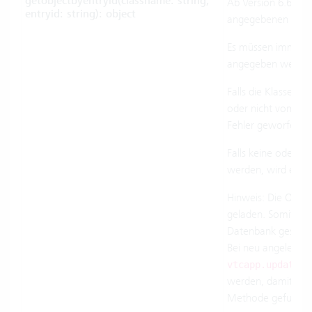
getobjectbyentryid(classname: string,
Ab Version 6.6.0.2.
entryid: string): object
angegebenen Klas
Es müssen immer 
angegeben werden
Falls die Klasse
cla
oder nicht vom Ty
Fehler geworfen.
Falls keine oder m
werden, wird ein F
Hinweis: Die Objek
geladen. Somit wer
Datenbank gespeic
Bei neu angelegten
vtcapp.updateda
werden, damit das 
Methode gefunden