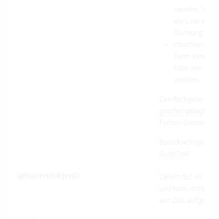
werden. Wird 
die Liste ab di
(Achtung: nic
classfilter: O
Form einer d
Liste von Kla
werden.
Der Rückgabewert
getchangelogforobj
Python-Dictionarie
Berücksichtigen Sie
AuditTrail
.
getcurrentobject()
Liefert das im Bau
und kann mithilfe
aus OCL aufgerufe