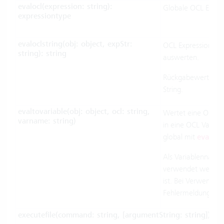
evalocl(expression: string):
Globale OCL Expre
expressiontype
evaloclstring(obj: object, expStr:
OCL Expression inne
string): string
auswerten.
Rückgabewert: vol
String.
evaltovariable(obj: object, ocl: string,
Wertet eine OCL a
varname: string)
in eine OCL Variab
global mit
evaloc
Als Variablenname
verwendet werden, 
ist. Bei Verwendun
Fehlermeldung.
executefile(command:
string
, [argumentString:
string
])