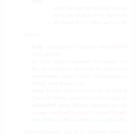
body:
String. Der eigentliche E-Mail-Text. Kann 
Form einer Outlook HTML Mail erstellt.
Ab Version 6.5.0.21 kann auch ein Word-D
Optional:
body:
Ist ab Version 6.7 optional. Falls
nicht ang
body
nichts gesetzt.
cc
: String, Optional, Keyword*. Cc-Adressen, mit
get
;
bcc
: String, Optional, Keyword*. Bcc-Adressen, mit
;
attachments
: Liste von Tuples, Optional, Keyword. 
Inhalt)], siehe Beispiel unten.
show
: Boolean, Optional, Keyword*. Bei
wird di
True
"Enwürfe"-Ordner gespeichert und nicht angezeigt. D
onBehalfOf
: String, Optional. Versendet das E-Mail
vtcapp.createoutlookmail("myemail@company.
eine E-Mail mit dem Absender noreply@vertec.com.
*Keyword bedeutet, dass Sie die optionalen Werte mit d