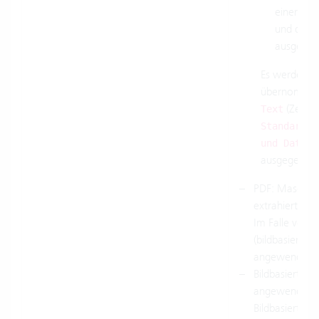
einer Fo
und das E
ausgegeb
Es werden nu
übernommen,
(Zeiche
Text
fo
Standard
und Datums
ausgegeben.
PDF: Maschine
extrahiert.
Im Falle von 
(bildbasiert) 
angewendet.
Bildbasierter 
angewendet.
Bildbasierte T