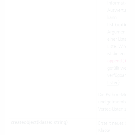
Information en
Auswertung vo
kann.
list (optional
Argument ermö
einer Liste di
Liste. Wird da
ist die erzeugt
od
append()
gefüllt werden
verfügbaren
M
Listen
).
Die Python-Methode
und getmemberwith
Vertec-Listen zurü
createobject(klasse: string)
Erstellt neues Obj
Klasse.