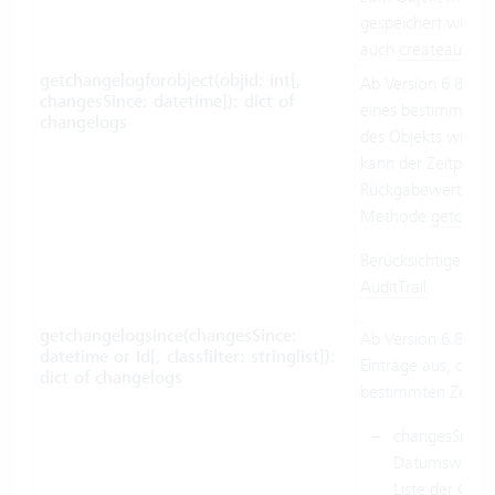
gespeichert wurden
auch
createauditno
getchangelogforobject(objid: int[,
Ab Version 6.8.0.1
changesSince: datetime]): dict of
eines bestimmten O
changelogs
des Objekts wird ü
kann der Zeitpunkt
Rückgabewert ist d
Methode
getchang
Berücksichtigen Sie
AuditTrail
.
getchangelogsince(changesSince:
Ab Version 6.8.0.1
datetime or Id[, classfilter: stringlist]):
Einträge aus, die s
dict of changelogs
bestimmten Zeitpu
changesSince:
Datumswert od
Liste der Cha