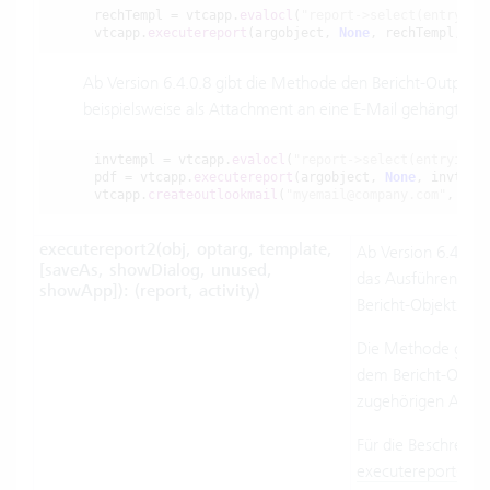
rechTempl = vtcapp.
evalocl
(
"
report->select(entryid=
vtcapp.
executereport
(argobject, 
None
, rechTempl, 
""
Ab Version 6.4.0.8 gibt die Methode den Bericht-Output al
beispielsweise als Attachment an eine E-Mail gehängt we
invtempl = vtcapp.
evalocl
(
"
report->select(entryid='
pdf = vtcapp.
executereport
(argobject, 
None
, invtemp
vtcapp.
createoutlookmail
(
"myemail@company.com"
, 
"aS
executereport2(obj, optarg, template,
Ab Version 6.4.0.2
[saveAs, showDialog, unused,
das Ausführen vo
showApp]): (report, activity)
Bericht-Objekts.
Die Methode gibt e
dem Bericht-Output
zugehörigen Aktivi
Für die Beschreibu
executereport()
hie