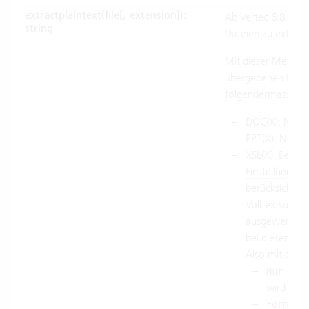
extractplaintext(file[, extension]):
Ab Vertec 6.8. Wir
string
Dateien zu extrahi
Mit dieser Method
übergebenen Datei
folgendermassen ex
DOC(X): Nur d
PPT(X): Nur de
XSL(X): Bei Ex
Einstellung de
berücksichtigt
Volltextsuche
ausgewertet w
bei dieser Me
Also mit diesen
Nur Tex
wird extra
Formeln