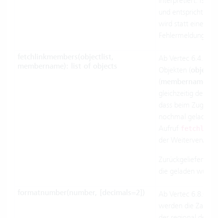
interpretiert. Ist 
und entspricht die 
wird statt eines Le
Fehlermeldung au
fetchlinkmembers(objectlist,
Ab Vertec 6.4. Lädt
membername): list of objects
Objekten (
objectli
(
membername
) i
gleichzeitig den Mul
dass beim Zugriff a
nochmal geladen wi
Aufruf
fetchlink
der Weiterverwendu
Zurückgeliefert wir
die geladen wurde
formatnumber(number, [decimals=2])
Ab Vertec 6.8.0.20
werden die Zahlen 
der regional defin