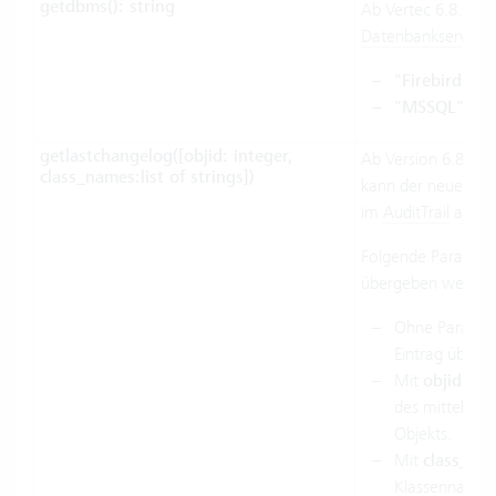
getdbms(): string
Ab Vertec 6.8.0.20.
Datenbankserver
z
"Firebird"
für
"MSSQL"
für
getlastchangelog([objid: integer,
Ab Version 6.8.0.2
class_names:list of strings])
kann der neueste 
im
AuditTrail
abger
Folgende Paramete
übergeben werden
Ohne Paramet
Eintrag über a
Mit
objid
: Ne
des mittels
Int
Objekts.
Mit
class_na
Klassennamen