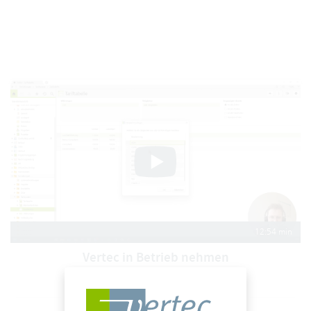
12:54 min
Vertec in Betrieb nehmen
In wenigen Minuten startklar