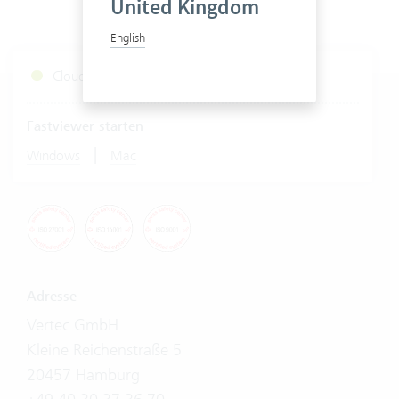
United Kingdom
English
Cloud Services Status
Fastviewer starten
|
Windows
Mac
Adresse
Vertec GmbH
Kleine Reichenstraße 5
20457 Hamburg