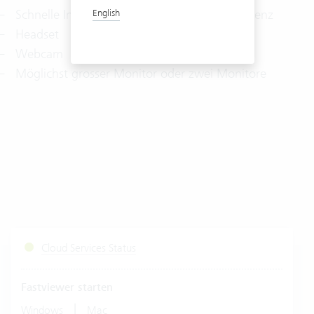
Schnelle Internetverbindung für Videokonferenz
English
Headset
Webcam
Möglichst grosser Monitor oder zwei Monitore
Cloud Services Status
Fastviewer starten
|
Windows
Mac