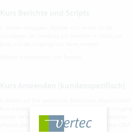
Kurs Berichte und Scripts
In diesem eintägigen, digitalen Kurs lernen Sie die
Grundlagen der Erstellung von Berichten in Word und
Excel und des Scriptings von Vertec kennen.
Weitere Informationen und Termine
Kurs Anwenden (kundenspezifisch)
In diesem auf Ihre spezifischen Bedürfnisse abgestimmten
Kurs werden Ihre Mitarbeiter fit für den täglichen Umgang
mit der Vertec Business Software. Damit Ihre Mitarbeiter
effizient alles für den täglichen Gebrauch der Vertec CRM