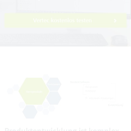
Vertec kostenlos testen
Produktentwicklung ist komplex –