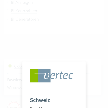
BI Anzeigen
BI Kennzahlen
BI Generatoren
Cloud Services Status
Fastviewer starten
|
Windows
Mac
Schweiz