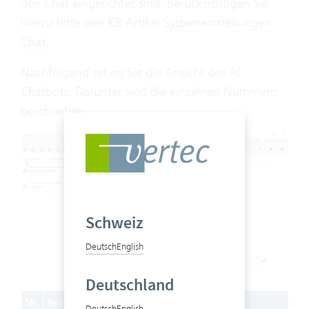
den Chat eingerichtet sind. Berücksichtigen Sie
hierzu bitte den KB Artikel
Systemeinstellungen
Chat
.
Nachfolgend sehen Sie die Ansicht des AI
Chatbots. Darunter sind die einzelnen Nummern
beschrieben.
Schweiz
Deutsch
English
Deutschland
Nr.
Beschreibung
Deutsch
English