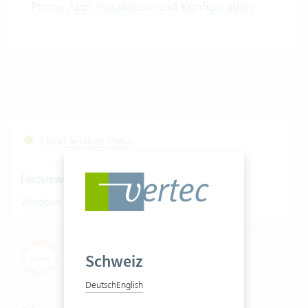
Phone App: Installation und Konfiguration
Cloud Services Status
Fastviewer starten
|
Windows
Mac
Schweiz
Deutsch
English