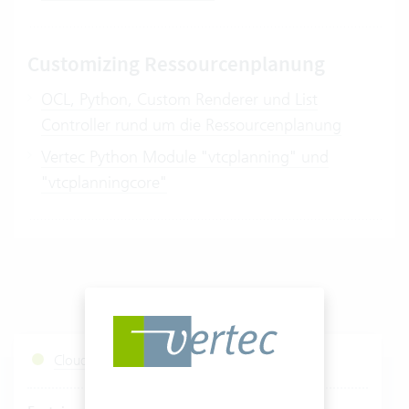
Customizing Ressourcenplanung
OCL, Python, Custom Renderer und List
Controller rund um die Ressourcenplanung
Vertec Python Module "vtcplanning" und
"vtcplanningcore"
Cloud Services Status