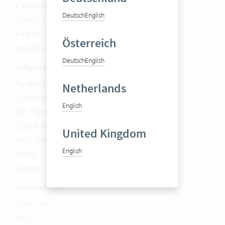
Kleine Reichenstraße 5
Deutsch
English
20457 Hamburg
+49 40 30 37 36 70
Österreich
mail@vertec.com
Deutsch
English
Software
Produkt-Tour
Netherlands
Funktionen
English
On-Premises
Cloud Abo
United Kingdom
Jetzt testen
English
Preise
Videos
Unternehmen
Über uns
Blog