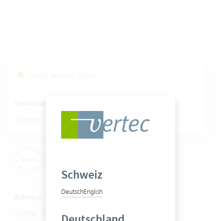
Cloud Services Status
Fastviewer starten
|
Windows
Mac
Schweiz
Deutsch
English
Adresse
Vertec GmbH
Deutschland