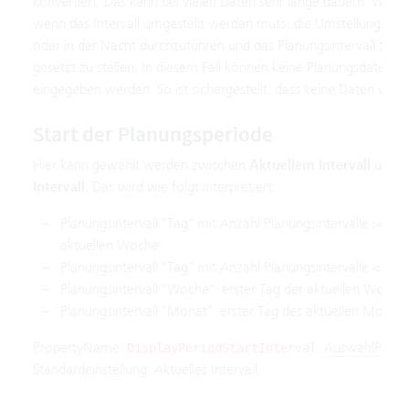
konvertiert. Das kann bei vielen Daten sehr lange dauern. Wir e
wenn das Intervall umgestellt werden muss, die Umstellung zu 
oder in der Nacht durchzuführen und das Planungsintervall zuers
gesetzt zu stellen. In diesem Fall können keine Planungsdaten 
eingegeben werden. So ist sichergestellt, dass keine Daten verlo
Start der Planungsperiode
Hier kann gewählt werden zwischen
Aktuellem Intervall
und
N
Intervall
. Das wird wie folgt interpretiert:
Planungsintervall "Tag" mit Anzahl Planungsintervalle >= 5: 
aktuellen Woche
Planungsintervall "Tag" mit Anzahl Planungsintervalle < 5: a
Planungsintervall "Woche": erster Tag der aktuellen Woche
Planungsintervall "Monat": erster Tag des aktuellen Monats
PropertyName:
.
AuswahlPrope
DisplayPeriodStartInterval
Standardeinstellung: Aktuelles Intervall.