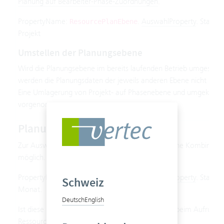
Planung auf Bearbeiter-Phase-Zuordnungen
.
PropertyName:
.
AuswahlProperty
. Standa
ResourcePlanEbene
Projekt
Umstellen der Planungsebene
Wird die Planungsebene im bereits laufenden Betrieb umgestellt
werden die Planungsdaten der jeweils anderen Ebene nicht mehr 
Eine Umlagerung von Projekt- auf Phasenebene und umgekehrt 
vorgenommen.
Planungsintervall
Zur Auswahl stehen
Tag
,
Woche
oder
Monat
. Eine Kombination
möglich.
PropertyName:
.
AuswahlProperty
. Standa
PlanungsIntervall
Schweiz
Monat.
Deutsch
English
Ist diese Einstellung noch nicht gesetzt, erscheint beim Aufruf de
Ressourcenplanung die Meldung: