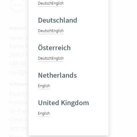
Deutsch
English
Deutschland
Adresse
Deutsch
English
Vertec GmbH
Österreich
Kleine Reichenstraße 5
20457 Hamburg
Deutsch
English
+49 40 30 37 36 70
mail@vertec.com
Netherlands
Software
English
Produkt-Tour
United Kingdom
Funktionen
On-Premises
English
Cloud Abo
Jetzt testen
Preise