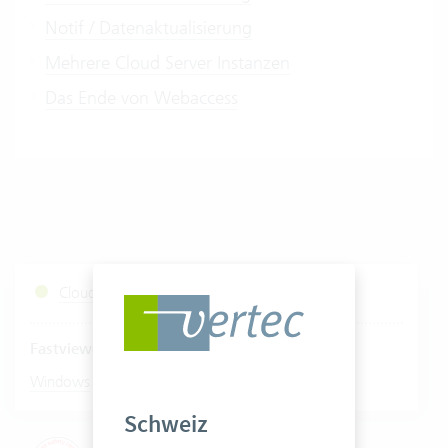
Notif / Datenaktualisierung
Mehrere Cloud Server Instanzen
Das Ende von Webaccess
Cloud Services Status
Fastviewer starten
|
Windows
Mac
Schweiz