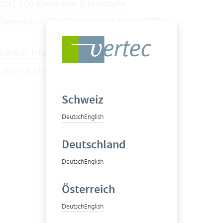
ONE 200 Kreditoren Schnittstelle
Sammelkonti für Kreditoren (Infoniqa ONE
konti in Infoniqa ONE 200 eröffnen
 beim Buchen mit Infoniqa ONE 200
Schweiz
Deutsch
English
Deutschland
Deutsch
English
Österreich
Deutsch
English