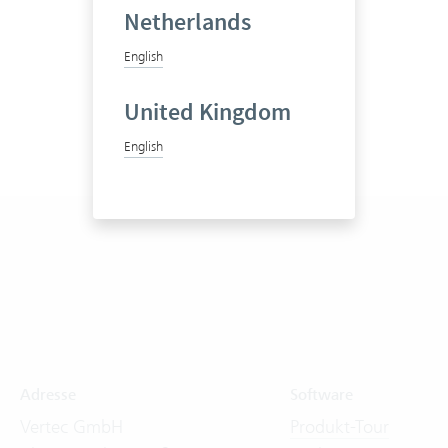
Netherlands
English
United Kingdom
English
Adresse
Software
Vertec GmbH
Produkt-Tour