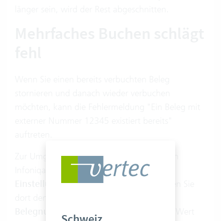
länger sein, wird der Rest abgeschnitten.
Mehrfaches Buchen schlägt
fehl
Wenn Sie einen bereits verbuchten Beleg
stornieren und danach wieder verbuchen
möchten, kann die Fehlermeldung "Ein Beleg mit
externer Nummer 12345 existiert bereits"
auftreten.
Zur Umgehung dieses Fehlers wählen Sie in
Infoniqa ONE 200 das Menü
Extras >
Einstellungen > Debitor/Kreditor
. Stellen Sie
dort den Eintrag
doppelte externe
Belegnummer nicht prüfen
um auf den Wert
Schweiz