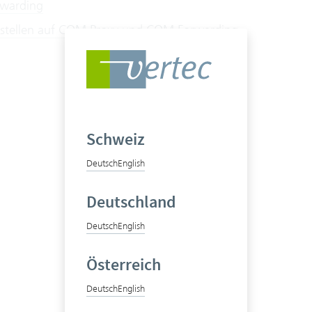
warding
tellen auf COM Proxy und COM Forwarding
Schweiz
Deutsch
English
Deutschland
Deutsch
English
Österreich
Deutsch
English