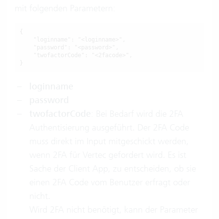
mit folgenden Parametern:
{

    "loginname": "<loginname>",

    "password": "<password>",

    "twofactorCode": "<2facode>",

}
loginname
password
twofactorCode
: Bei Bedarf wird die 2FA
Authentisierung ausgeführt. Der 2FA Code
muss direkt im Input mitgeschickt werden,
wenn 2FA für Vertec gefordert wird. Es ist
Sache der Client App, zu entscheiden, ob sie
einen 2FA Code vom Benutzer erfragt oder
nicht.
Wird 2FA nicht benötigt, kann der Parameter