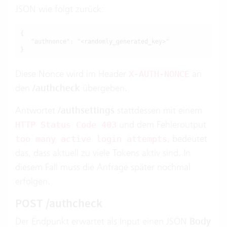
JSON wie folgt zurück:
{

   "authnonce": "<randomly_generated_key>"

}
Diese Nonce wird im Header
an
X-AUTH-NONCE
den
/authcheck
übergeben.
Antwortet
/authsettings
stattdessen mit einem
und dem Fehleroutput
HTTP Status Code 403
, bedeutet
too many active login attempts
das, dass aktuell zu viele Tokens aktiv sind. In
diesem Fall muss die Anfrage später nochmal
erfolgen.
POST /authcheck
Der Endpunkt erwartet als Input einen JSON
Body