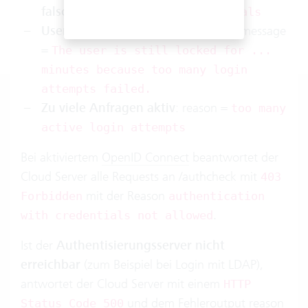
falsch
: reason =
invalid credentials
User ist gebannt
: reason =
, message
banned
=
The user is still locked for ...
minutes because too many login
attempts failed.
Zu viele Anfragen aktiv
: reason =
too many
active login attempts
Bei aktiviertem
OpenID Connect
beantwortet der
Cloud Server alle Requests an /authcheck mit
403
mit der Reason
Forbidden
authentication
.
with credentials not allowed
Ist der
Authentisierungsserver nicht
erreichbar
(zum Beispiel bei Login mit LDAP),
antwortet der Cloud Server mit einem
HTTP
und dem Fehleroutput reason
Status Code 500