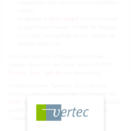
weggelassen oder ein Leerstring mitgeliefert
werden.
Im
Header
wird eine aktuell
X-AUTH-NONCE
gültige Nonce erwartet. Enthält der Request
keine oder keine gültige Nonce, schlägt der
Request sofort fehl.
Kann der Benutzer erfolgreich authentisiert
werden, antwortet der Cloud Server mit
HTTP
und leerem Body.
Status Code 200 OK
Ist Benutzername, Passwort, 2FA Code oder
Nonce ungültig, antwortet der Cloud Server mit
. Der Body
HTTP Status Code 403 FORBIDDEN
enthält eine kurze Beschreibung des Fehlers
('reason') als JSON: