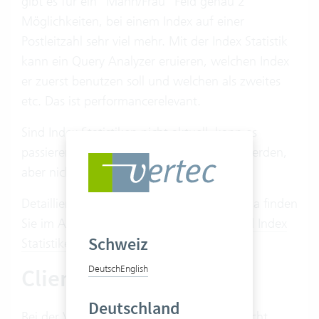
gibt es für ein "Mann/Frau" Feld genau 2
Möglichkeiten, bei einem Index auf einer
Postleitzahl sehr viel mehr. Mit der Index Statistik
kann ein Query Analyzer eruieren, welchen Index
er zuerst benutzen soll und welchen als zweites
etc. Das ist performancerelevant.
Sind Index Statistiken nicht aktuell, kann es
passieren, dass die Indizes zwar benutzt werden,
aber nicht in der richtigen Reihenfolge.
Detaillierte Informationen zu diesem Thema finden
Sie im Artikel
Datenbank Performance und Index
Schweiz
Statistiken
.
Clients
Deutsch
English
Deutschland
Bei der Verarbeitung der Businesslogik macht