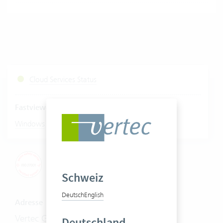
Cloud Services Status
Fastviewer starten
|
Windows
Mac
Schweiz
Deutsch
English
Adresse
Vertec GmbH
Deutschland