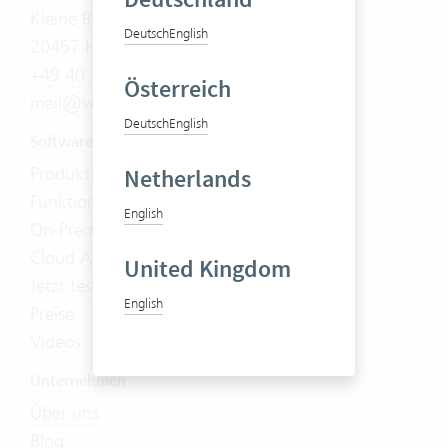
Kleine Reichenstraße 5
Deutsch
English
20457 Hamburg
+49 40 30 37 36 70
Österreich
mail@vertec.com
Deutsch
English
Software
Produkt-Tour
Netherlands
Funktionen
English
On-Premises
Cloud Abo
United Kingdom
Jetzt testen
English
Preise
Videos
Unternehmen
Über uns
Blog