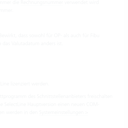
ummer die
Rechnungsnummer
verwendet wird
ummer.
 Bewirkt, dass sowohl für OP- als auch für Fibu
das Valutadatum anders ist.
Line lizenziert werden.
ittprogramm des Schnittstellenanbieters freischalten
ue SelectLine Hauptversion einen neuen COM-
gen werden in den
Systemeinstellungen >