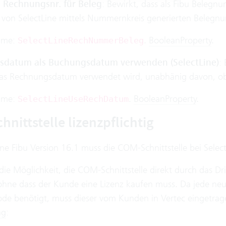
e Rechnungsnr. für Beleg
: Bewirkt, dass als Fibu Belegn
r von SelectLine mittels Nummernkreis generierten Belegn
ame:
.
BooleanProperty
.
SelectLineRechNummerBeleg
datum als Buchungsdatum verwenden (SelectLine)
:
s Rechnungsdatum verwendet wird, unabhänig davon, ob 
ame:
.
BooleanProperty
.
SelectLineUseRechDatum
nittstelle lizenzpflichtig
ne Fibu Version 16.1 muss die COM-Schnittstelle bei Select
die Möglichkeit, die COM-Schnittstelle direkt durch das Dr
 ohne dass der Kunde eine Lizenz kaufen muss. Da jede ne
code benötigt, muss dieser vom Kunden in Vertec eingetra
ng
: