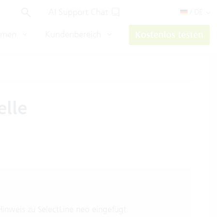
AI Support Chat
/ DE
hmen
Kundenbereich
Kostenlos testen
elle
inweis zu SelectLine neo eingefügt.