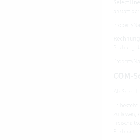
SelectLin
anstatt de
PropertyN
Rechnungs
Buchung da
PropertyN
COM-Sch
Ab SelectLi
Es besteht 
zu lassen,
Freischalt
Buchhaltu