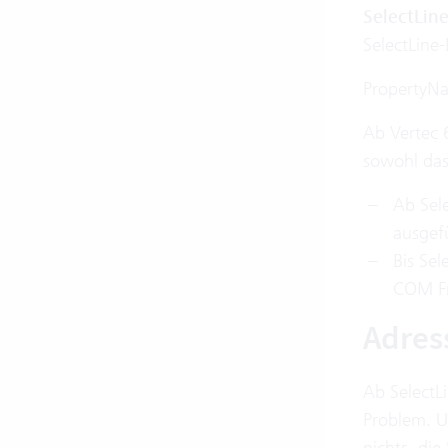
SelectLin
SelectLine-
PropertyN
Ab Vertec 6
sowohl das 
Ab Sele
ausgef
Bis Sel
COM Fr
Adres
Ab SelectL
Problem. U
nichts, die