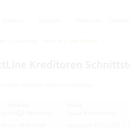
Software
Branchen
Referenzen
Unterne
ase
Fakturierung
SelectLine
Alle 3 Artikel
tLine Kreditoren Schnittst
ittstellen-Beschrieb SelectLine Kreditoren
Betriebsart
Module
oud Abo
On-Premises
Einkauf & Fremdkosten
tellt am: 29.01.2009
Aktualisiert: 17.11.2025
|
H