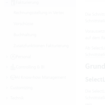
Fakturierung
Rechnungsstellung in Vertec
Die Schnitt
Schnittstel
Vorschüsse
Voraussetzu
Buchhaltung
auf dem Re
Zusatzfunktionen Fakturierung
Ab SelectL
Schnittstell
Personal
Grund
Controlling & BI
AI Know-how Management
Select
Customizing
Die SelectL
Schnittstel
Technik
sein.