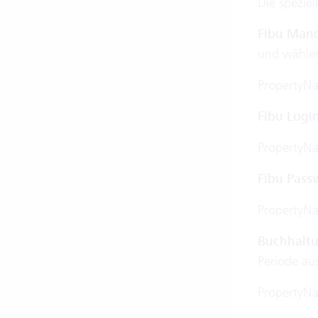
Die speziel
Fibu Man
und wählen
PropertyN
Fibu Logi
PropertyN
Fibu Pass
PropertyN
Buchhaltu
Periode au
PropertyN