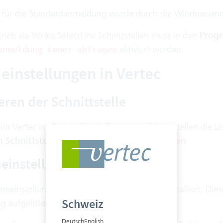
 für die Standardanmeldung wurde durch die Windowsanm
rieb via Vertec SelectLine Schnittstellen muss in den
Progr
aktiviert werden.
anmeldung immer abfragen
einstellungen in Vertec
ieren der Schnittstelle
 im Vertec im Ordner
Einstellungen
> Schnittstellen die Li
 Schnittstelle
und drücken auf
.
Installieren
einstellungen in Vertec
emeinstellungen werden für alle Kreditoren installiert. Dies
Schweiz
ng
aufgelistet.
Deutsch
English