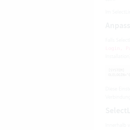
Im SelectLi
Anpass
Falls Sele
Login, P
Installatio
[SYSTEM]

OLELOGIN="
Diese Eins
Verbindung
SelectL
Innerhalb 