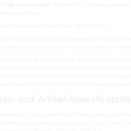
e COM Freischaltcode
: Ab Vertec 6.2. Geben Sie hier de
Betreuer erhalten.
ame:
.
StringProperty
.
ComFreischaltcodeFibu
.2.0.4 wird der COM Freischaltcode nur an SelectLine über
Betreiben von neuen als auch von alten Selectline Versione
ctline Version 16: Wenn in Vertec ein korrekter COM Freis
ührt. Ist kein COM Freischaltcode eingetragen, wird eine 
ectline 16: Wenn in Vertec kein COM Freischaltcode eingetr
eischaltcode vorhanden, wird eine Fehlermeldung geworfen
sen- und Artikel-Auswahl optim
ine Version 11 gibt es beim Aufruf der Kunden- oder Artik
m dieses zu umgehen, wurde der Aufruf in der Vertec Schnit
 Schnittstelle wird gleich verwendet wie bisher.