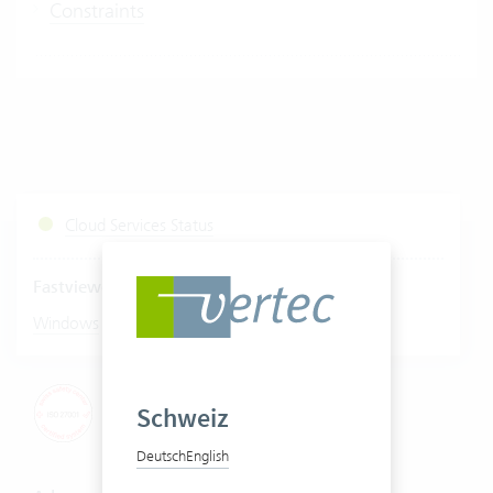
Constraints
Cloud Services Status
Fastviewer starten
|
Windows
Mac
Schweiz
Deutsch
English