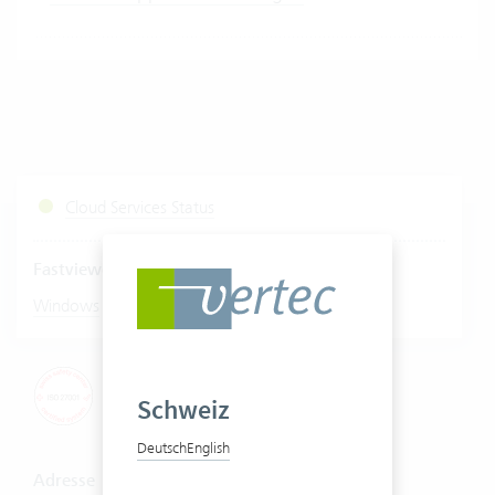
Cloud Services Status
Fastviewer starten
|
Windows
Mac
Schweiz
Deutsch
English
Adresse