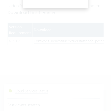
Laden Sie die Zusatzfunktion mit nachfolgendem
Download
Link herunter:
Version
Download
Requirement
6.7.0.7
ConfigSet_BerichtRueckzuerstattendeSpesenMi
Cloud Services Status
Fastviewer starten