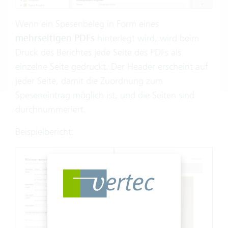
Wenn ein Spesenbeleg in Form eines
mehrseitigen PDFs
hinterlegt wird, wird beim
Druck des Berichtes jede Seite des PDFs als
einzelne Seite gedruckt. Der Header erscheint auf
jeder Seite, damit die Zuordnung zum
Speseneintrag möglich ist, und die Seiten sind
durchnummeriert.
Beispielbericht: