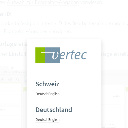
ter
Auswahl für Bearbeiter-Angaben
verwiesen.
r ID:
standardmässig die
interne ID
des Bearbeiters eingetragen. 
r Bearbeiter-Angaben
verwiesen.
rlage erstellen
dner
Einstellungen
unter
LEDES
kann eine Vorlage erstell
Schweiz
Deutsch
English
Deutschland
Deutsch
English