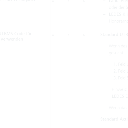
x
x
x
Land
: Hi
oder der 
LEDES Kli
Honorarno
UTBMS Code für
x
x
x
Standard UT
n verwenden
Wenn das H
gesucht:
Feld 
Feld 
Feld 
Hinweis:
LEDES E
Wenn das H
Standard Acti