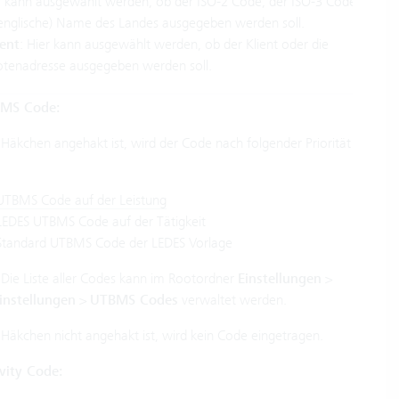
er kann ausgewählt werden, ob der ISO-2 Code, der ISO-3 Code
(englische) Name des Landes ausgegeben werden soll.
ent
: Hier kann ausgewählt werden, ob der Klient oder die
tenadresse ausgegeben werden soll.
BMS Code:
äkchen angehakt ist, wird der Code nach folgender Priorität
UTBMS Code auf der Leistung
LEDES UTBMS Code auf der Tätigkeit
Standard UTBMS Code der LEDES Vorlage
 Die Liste aller Codes kann im Rootordner
Einstellungen
>
instellungen
>
UTBMS Codes
verwaltet werden.
äkchen nicht angehakt ist, wird kein Code eingetragen.
vity Code: