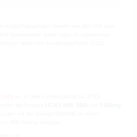
m in englischsprachigen Ländern wie den USA oder
 ihre Honorarnoten daher meist im sogenannten
funktion
lassen sich kundenspezifische LEDES
an, in dem kundenspezifische LEDES
LEDES
wurden die Formate
LEDES 98B
,
98BI
und
E-Billing
nungen mit der Vorlage 98B/98BI im reinen
g im XML-Format vorliegen.
den Link
.