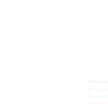
Timekeeper
Hier kann 
Eine volls
Referenc