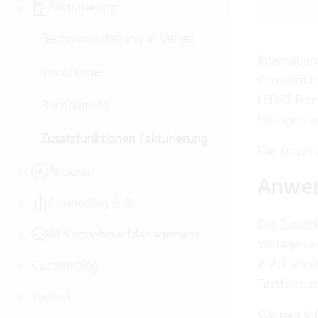
Fakturierung
Rechnungsstellung in Vertec
Internatio
Vorschüsse
Grossbrita
LEDES Forma
Buchhaltung
Vorlagen a
Zusatzfunktionen Fakturierung
Der Downlo
Personal
Anwe
Controlling & BI
Die Zusatz
AI Know-how Management
Vorlagen a
2.2.1
imple
Customizing
Textformat
Technik
Weitere In