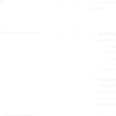
mat
x
x
x
Es kann zwisc
werden.
x
x
x
D
x
x
x
r Bearbeiter-Angaben
x
x
x
Identifika
Bearbeiter
Kürz
LEDE
ist s
Das Feld
Klassifika
(
Vorausse
ausgewä
ID
Hier kann 
Beschreib
ür Adress-Angaben