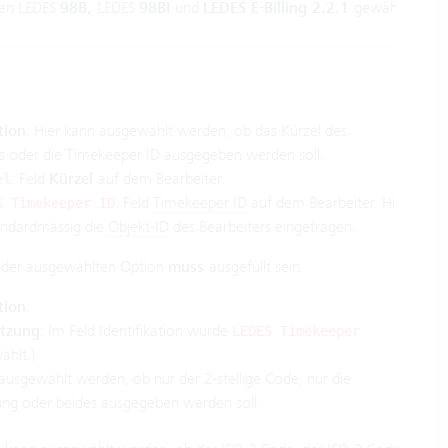
hen LEDES
98B,
LEDES
98BI
und
LEDES E-Billing 2.2.1
gewählt
tion
: Hier kann ausgewählt werden, ob das Kürzel des
s oder die Timekeeper ID ausgegeben werden soll.
: Feld
Kürzel
auf dem Bearbeiter.
el
: Feld
Timekeeper ID
auf dem Bearbeiter. Hier
S Timekeeper ID
tandardmässig die
Objekt-ID
des Bearbeiters eingetragen.
 der ausgewählten Option
muss
ausgefüllt sein.
tion
:
tzung
: Im Feld Identifikation wurde
LEDES Timekeeper
hlt.)
ausgewählt werden, ob nur der 2-stellige Code, nur die
ung oder beides ausgegeben werden soll.