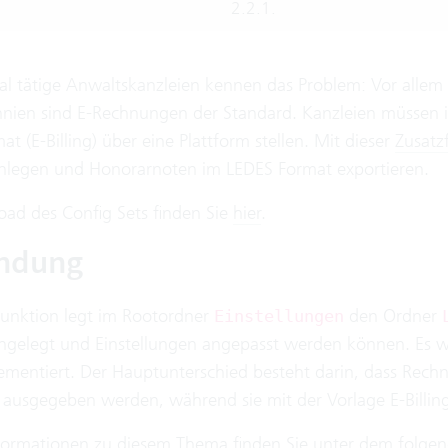
2.2.1.
nal tätige Anwaltskanzleien kennen das Problem: Vor alle
nnien sind E-Rechnungen der Standard. Kanzleien müssen
t (E-Billing) über eine Plattform stellen. Mit dieser
Zusatz
nlegen und Honorarnoten im LEDES Format exportieren.
ad des Config Sets finden Sie
hier
.
ndung
funktion legt im Rootordner
den Ordner
Einstellungen
ngelegt und Einstellungen angepasst werden können. Es 
mentiert. Der Hauptunterschied besteht darin, dass Rech
 ausgegeben werden, während sie mit der Vorlage E-Billin
formationen zu diesem Thema finden Sie
unter dem folgen