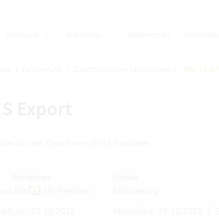
Software
Branchen
Referenzen
Unterne
ase
Fakturierung
Zusatzfunktionen Fakturierung
Alle 13 Ar
S Export
tion für den Export von LEDES Formaten
Betriebsart
Module
oud Abo
On-Premises
Fakturierung
tellt am: 03.10.2022
Aktualisiert: 29.10.2025
|
E