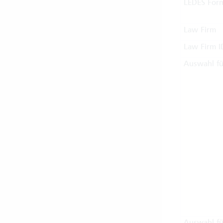
LEDES For
Law Firm
Law Firm I
Auswahl fü
Auswahl f