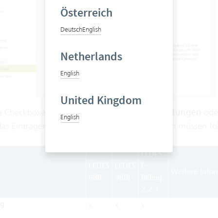
Österreich
Deutsch
English
Netherlands
English
United Kingdom
 Checkboxen auf der zweiten Seite unter
Leistungen
ode
English
 das Eintragen der Codes. In den LEDES Vorlagen müssen fo
LEDES
LEDES
LEDES
E-
Weitere Info
98B
98BI
Billing
2.2.1
ng
x
x
x