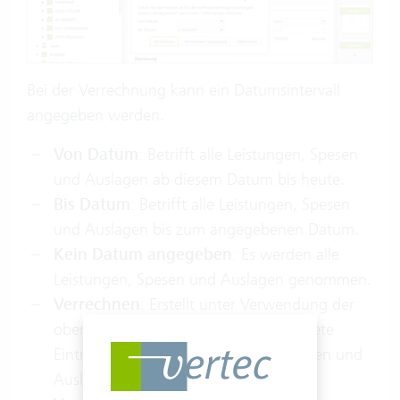
Bei der Verrechnung kann ein Datumsintervall
angegeben werden.
Von Datum
: Betrifft alle Leistungen, Spesen
und Auslagen ab diesem Datum bis heute.
Bis Datum
: Betrifft alle Leistungen, Spesen
und Auslagen bis zum angegebenen Datum.
Kein Datum angegeben
: Es werden alle
Leistungen, Spesen und Auslagen genommen.
Verrechnen
: Erstellt unter Verwendung der
oben angegebenen Kriterien verrechnete
Einträge aus offenen Leistungen, Spesen und
Auslagen.