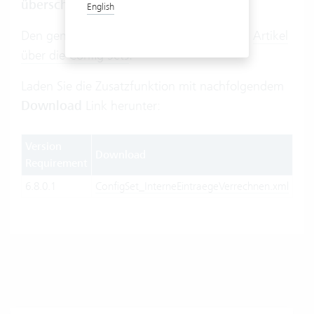
überschrieben
werden können.
English
Den genauen Importvorgang finden Sie im
Artikel
über die Config Sets
.
Laden Sie die Zusatzfunktion mit nachfolgendem
Download
Link herunter:
Version
Download
Requirement
6.8.0.1
ConfigSet_InterneEintraegeVerrechnen.xml