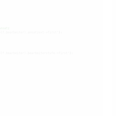
Ansatz
elf.bearbeiter).ansatzext->first"
):

elf.bearbeiter).bearbeiterstufe->first"
):
