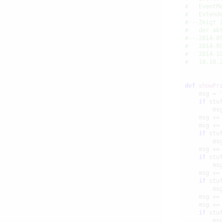
#   EventM
#   Extend
#---Zeigt 
#   der ak
#---2014-0
#   2014-0
#   2014-1
#   10.10.
def
showPr
    msg = 
if
 stuf
        ms
    msg +=
    msg +=
if
 stuf
        ms
    msg +=
if
 stuf
        ms
    msg +=
if
 stuf
        ms
    msg +=
    msg +=
if
 stuf
        ms