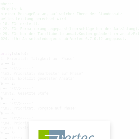
embers:
edRights: N
in einer MessageBox an, auf welcher Ebene der Stundensatz
tuellen Leistung berechnet wird.
9-18, FG: erstellt.
9-22, FG: Formatierung angepasst(Leerschläge bei der Aufzählung)
0-29, FG: bei der Tariftabelle ansatzKosten geändert in ansatzEx
2024, sth: An selectedobjects ab Vertec 6.7.0.12 angepasst.
iority
(stufe):

"1. Priorität: Tätigkeit auf Phase"
e == 1:

g += 
"\t\t<----"
 
"\n2. Priorität: Bearbeiter auf Phase"
 
"\n\t1. Explizit gesetzter Ansatz"
e == 2:

g += 
"\t\t<----"
 
"\n\t2. Gesetzte Stufe"
e == 3:

g += 
"\t\t<----"
 
"\n3. Priorität: Vorgabe auf Phase"
e == 4:

g += 
"\t\t<----"
 
"\n4. Priorität: Bearbeiter auf Projekt"
 
"\n\t1. Explizit gesetzter Ansatz"
e == 5:

g += 
"\t\t<----"