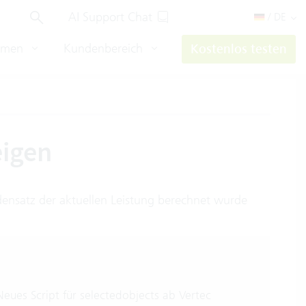
AI Support Chat
/ DE
hmen
Kundenbereich
Kostenlos testen
eigen
densatz der aktuellen Leistung berechnet wurde
eues Script für selectedobjects ab Vertec