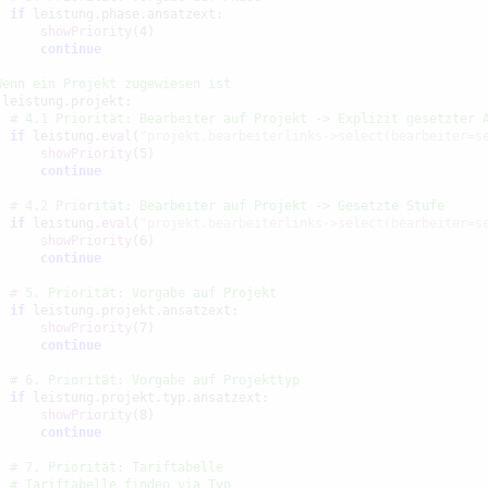
if
 leistung.phase.ansatzext:

showPriority
(4)

continue
Wenn ein Projekt zugewiesen ist
 leistung.projekt:

# 4.1 Priorität: Bearbeiter auf Projekt -> Explizit gesetzter 
if
 leistung.
eval
(
"projekt.bearbeiterlinks->select(bearbeiter=s
showPriority
(5)

continue
# 4.2 Priorität: Bearbeiter auf Projekt -> Gesetzte Stufe
if
 leistung.
eval
(
"projekt.bearbeiterlinks->select(bearbeiter=s
showPriority
(6)

continue
# 5. Priorität: Vorgabe auf Projekt
if
 leistung.projekt.ansatzext:

showPriority
(7)

continue
# 6. Priorität: Vorgabe auf Projekttyp
if
 leistung.projekt.typ.ansatzext:

showPriority
(8)

continue
# 7. Priorität: Tariftabelle
# Tariftabelle finden via Typ