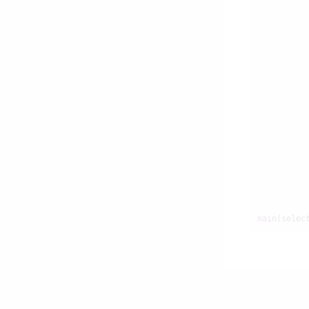
          
main
(selec