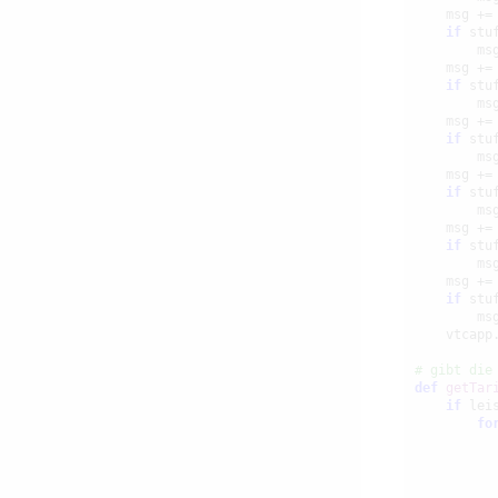
    msg +=
if
 stuf
        ms
    msg +=
if
 stuf
        ms
    msg +=
if
 stuf
        ms
    msg +=
if
 stuf
        ms
    msg +=
if
 stuf
        ms
    msg +=
if
 stuf
        ms
    vtcapp
# gibt die
def
getTar
if
 leis
fo