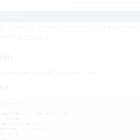
schreibung
ript für Vertec Versionen vor 6.7.0.12 sowie zur Ausführung im
Script 
rwendet
selectedobjects
.
ren
inzelnen Leistung (offen oder verrechnet)
ext
 windows-1252
hnung: Ebene Stundensatz anzeigen
n: Leistung
edobjectsscript: Yes
pression: self->size = 1
ype: Kein
lass: