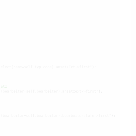
select(name=self.typ.code).ansatzExt->first"
):

satz
t(bearbeiter=self.bearbeiter).ansatzext->first"
):

t(bearbeiter=self.bearbeiter).bearbeiterstufe->first"
):
