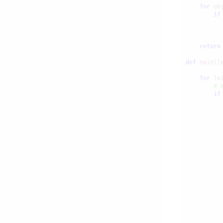
for
 ob
if
return
def
main
(le
for
 le
# 
if