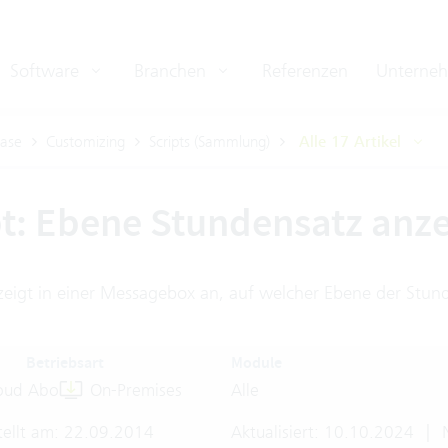
Software
Branchen
Referenzen
Unterne
ase
Customizing
Scripts (Sammlung)
Alle 17 Artikel
pt: Ebene Stundensatz anz
 zeigt in einer Messagebox an, auf welcher Ebene der Stun
Betriebsart
Module
oud Abo
On-Premises
Alle
tellt am: 22.09.2014
Aktualisiert: 10.10.2024
|
N