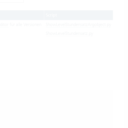
Script
Editor
für alle Versionen.
ShowLevelStundensatzArgobject.py
ShowLevelStundensatz.py