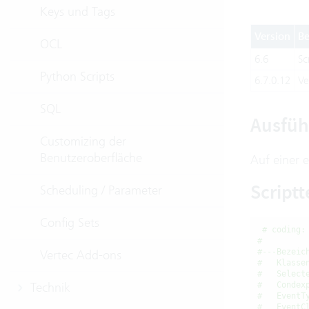
Keys und Tags
Version
Be
OCL
6.6
Sc
Python Scripts
6.7.0.12
Ve
SQL
Ausfüh
Customizing der
Benutzeroberfläche
Auf einer e
Scriptt
Scheduling / Parameter
Config Sets
# coding:
#
Vertec Add-ons
#---Bezeic
#   Klasse
#   Select
Technik
#   Condex
#   EventT
#   EventC