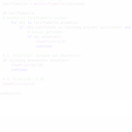
  tariftabelle = 
getTariftabelle
(leistung)

if
 tariftabelle:

# Ansatz in Tariftabelle suchen
for
 obj 
in
 tariftabelle.ansaetze:

if
 (obj.tarifstufe == leistung.projekt.tarifstufe) 
and
# Ansatz gefunden
if
 obj.ansatzext:

showPriority
(9)

continue
# 8. Priorität: Vorgabe auf Bearbeiter
if
 leistung.bearbeiter.ansatzext:

showPriority
(10)

continue
# 9. Priorität: 0.00
showPriority
(11)

tedobjects)