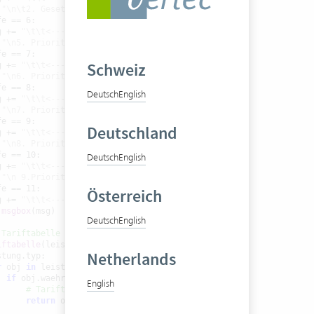
 
"\n\t2. Gesetzte Stufe"
e == 6:

g += 
"\t\t<----"
 
"\n5. Priorität: Vorgabe auf Projekt"
e == 7:

Schweiz
g += 
"\t\t<----"
 
"\n6. Priorität: Vorgabe auf Projekttyp"
e == 8:

Deutsch
English
g += 
"\t\t<----"
 
"\n7. Priorität: Tariftabelle"
e == 9:

Deutschland
g += 
"\t\t<----"
 
"\n8. Priorität: Vorgabe auf Bearbeiter"
e == 10:

Deutsch
English
g += 
"\t\t<----"
 
"\n 9.Priorität: 0.00"
e == 11:

Österreich
g += 
"\t\t<----"
.
msgbox
(msg)

Deutsch
English
 Tariftabelle einer Leistung zurück
iftabelle
(leistung):

Netherlands
tung.typ:

r
 obj 
in
 leistung.typ.tarife:

if
 obj.waehrung == leistung.waehrung:

English
# Tariftabelle gefunden
return
 obj
