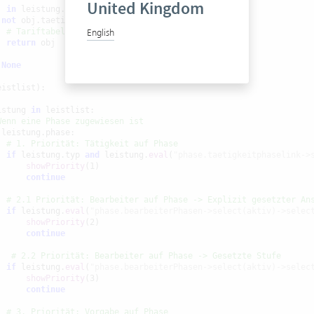
United Kingdom
j 
in
 leistung.waehrung.tarife:

not
 obj.taetigkeit:

# Tariftabelle gefunden
English
return
 obj

None
istlist):

istung 
in
 leistlist:

Wenn eine Phase zugewiesen ist
 leistung.phase:

# 1. Priorität: Tätigkeit auf Phase
if
 leistung.typ 
and
 leistung.
eval
(
"phase.taetigkeitphaselink->
showPriority
(1)

continue
# 2.1 Priorität: Bearbeiter auf Phase -> Explizit gesetzter An
if
 leistung.
eval
(
"phase.bearbeiterPhasen->select(aktiv)->selec
showPriority
(2)

continue
# 2.2 Priorität: Bearbeiter auf Phase -> Gesetzte Stufe
if
 leistung.
eval
(
"phase.bearbeiterPhasen->select(aktiv)->selec
showPriority
(3)

continue
# 3. Priorität: Vorgabe auf Phase