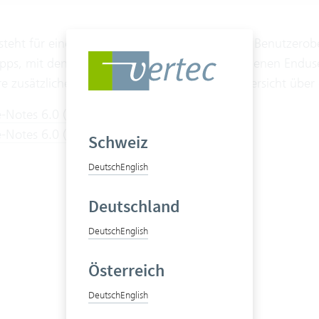
 steht für eine komplett überarbeitet, moderne Benutzerobe
Apps, mit denen sich die Software auf verschiedenen Endu
re zusätzliche Features zur Verfügung. Eine Übersicht übe
e-Notes 6.0 (Deutsch)
-Notes 6.0 (Französisch)
Schweiz
Deutsch
English
Deutschland
Deutsch
English
Österreich
Deutsch
English