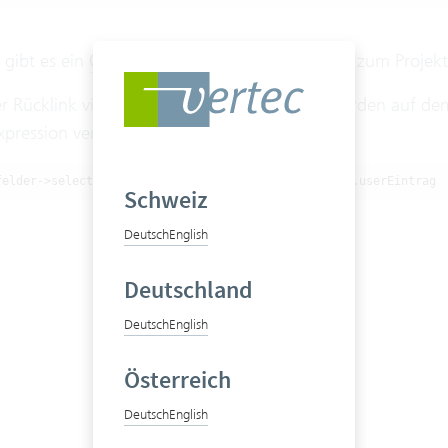
l gibt es ein
Objekt-Zusatzfeld
von der Adresse zum Projekt,
r Rücklink via
Wrapper-Link-Typ
angezeigt werden auf dem
xpression verwendet:
felder->select(metaZusatzfeld.fieldname='Erstkauf').userEintrag
Schweiz
Deutsch
English
Deutschland
Deutsch
English
Österreich
Deutsch
English