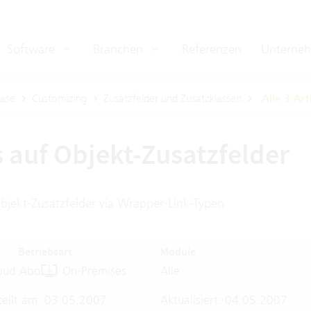
Software
Branchen
Referenzen
Unterne
ase
Customizing
Zusatzfelder und Zusatzklassen
Alle 3 Art
s auf Objekt-Zusatzfelder
Objekt-Zusatzfelder via Wrapper-Link-Typen
Betriebsart
Module
oud Abo
On-Premises
Alle
tellt am: 03.05.2007
Aktualisiert: 04.05.2007