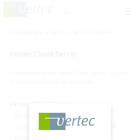
Knowledge Base
Technik
Vertec Cloud Server
Vertec Cloud Server
Funktionsweise des Vertec Cloud Servers und wie
On-Premises Kunden ihn einrichten
Vertec Cloud Server
Die Sicherheit von Vertec im Internet
Cloud Server: Bereitstellung und Sicherheit
Volltextsuche und Indexing