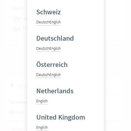
Notif / Datenaktualisierung
Schweiz
Mehrere Cloud Server Instanzen
Deutsch
English
Das Ende von Webaccess
Deutschland
Deutsch
English
Österreich
Deutsch
English
Cloud Services Status
Netherlands
English
Fastviewer starten
|
Windows
Mac
United Kingdom
English