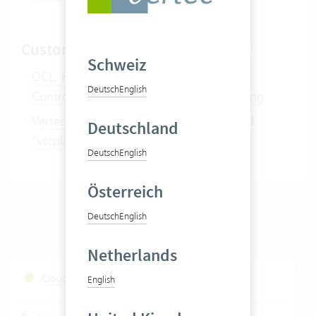
Customizing Ressourcenplanung
Schweiz
OCL, Python, Custom Renderer und List
Deutsch
English
Controller rund um die Ressourcenplanung
Vertec Python Module "vtcplanning" und
Deutschland
"vtcplanningcore"
Deutsch
English
Österreich
Deutsch
English
Netherlands
Cloud Services Status
English