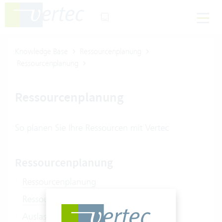
Knowledge Base
Ressourcenplanung
Ressourcenplanung
Ressourcenplanung
So planen Sie Ihre Ressourcen mit Vertec
Ressourcenplanung
Ressourcenplanung
Ressourcenplanungsansichten
Auslastungsdimensionen