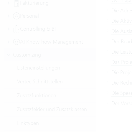
OCL Expr
Fakturierung
Die Adre
Personal
Die Aktiv
Controlling & BI
Die Ausl
Der Bear
AI Know-how Management
Die Leis
Customizing
Das Proj
Listeneinstellungen
Die Proj
Vertec Schnittstellen
Die Rech
Die Spes
Zusatzfunktionen
Der Vors
Zusatzfelder und Zusatzklassen
Linktypen