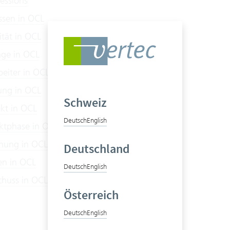
essions
ssen in OCL
ität in OCL
age in OCL
beiter in OCL
tung in OCL
Schweiz
ekt in OCL
Deutsch
English
ektphase in OCL
nung in OCL
Deutschland
en in OCL
Deutsch
English
chuss in OCL
Österreich
Deutsch
English