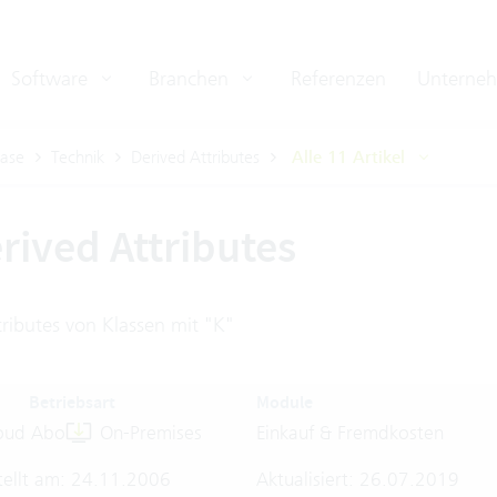
Software
Branchen
Referenzen
Unterne
ase
Technik
Derived Attributes
Alle 11 Artikel
erived Attributes
tributes von Klassen mit "K"
Betriebsart
Module
oud Abo
On-Premises
Einkauf & Fremdkosten
tellt am: 24.11.2006
Aktualisiert: 26.07.2019