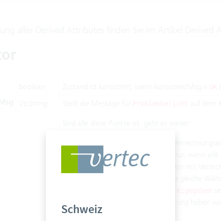
tung aller Derived Attributes finden Sie im Artikel
Derived A
tor
boolean
Zustand ist konsistent, wenn konsistenzMsg =
(
OK
zMsg
VtcString
Stellt die Message für
auf dem K
Problembericht
Sind alle diese Punkte ok, geht es weiter:
Prüfe, ob alle Auslagen gleiche Verrechnungsa
Zusätzlich:
geht nur, wenn alle
Weiterleiten
Spesen sind unzulässig auf Kreditor mit Verrec
Auslagen und Spesen müssen die gleiche Währ
Auslagen und Spesen müssen
se
freigegeben
Spesen müssen die gleiche Währung haben wie
Schweiz
Bruttobetrag vergleichen: