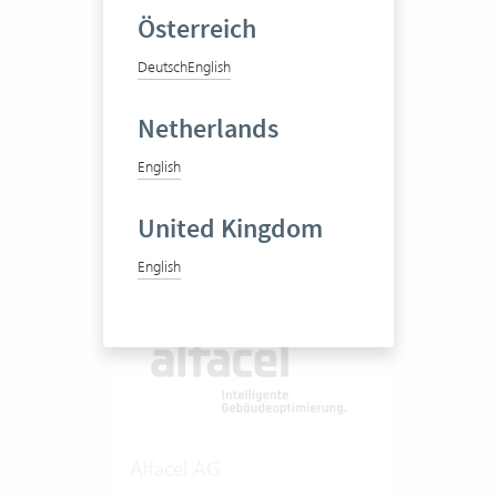
Österreich
Ingenieur- und
Deutsch
English
Beratungsbüro
Netherlands
English
20-50 Vertec User
Zum Praxisbericht
United Kingdom
English
Alfacel AG