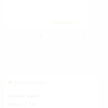
Trans
dara
Artikel lesen
1
2
3
4
5
6
7
Cloud Services Status
Fastviewer starten
|
Windows
Mac