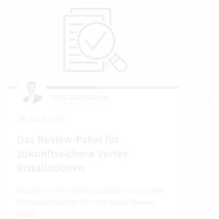
Hans Jakob Becker
04.08.2026
2
Das Review-Paket für
Um
zukunftssichere Vertec
Ver
Installationen
Wo e
Umwe
Machen Sie Ihre Vertec Installation mit unserer
Soft
Hilfe zukunftssicher. Mit dem neuen Review-
Einb
Paket.