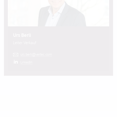
Urs Berli
Leiter Verkauf
urs.berli@vertec.com
LinkedIn