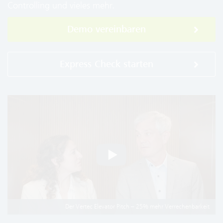
Controlling und vieles mehr.
Demo vereinbaren
Express Check starten
Der Vertec Elevator Pitch – 25% mehr Verrechenbarkeit