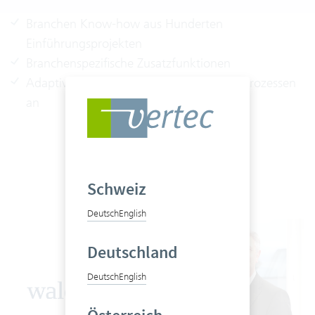
Branchen Know-how aus Hunderten
Einführungsprojekten
Branchenspezifische Zusatzfunktionen
Adaptiv im Kern: Vertec passt sich Ihren Prozessen
an
Schweiz
Deutsch
English
Deutschland
Deutsch
English