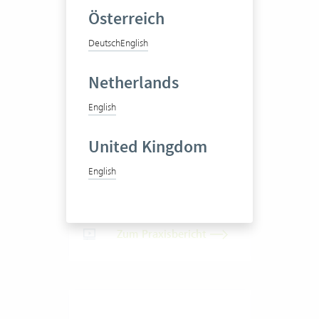
Österreich
Deutsch
English
Techdata AG
Netherlands
English
Ingenieure
United Kingdom
English
50-100 Vertec User
Zum Praxisbericht