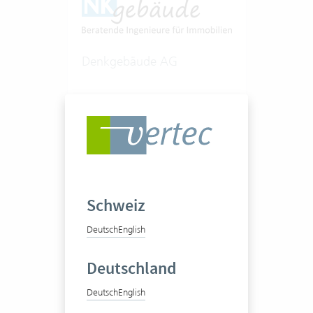
Denkgebäude AG
Beratende Ingenieure für
Immobilien
1-20 Vertec User
Schweiz
Zum Praxisbericht
Deutsch
English
Deutschland
Deutsch
English