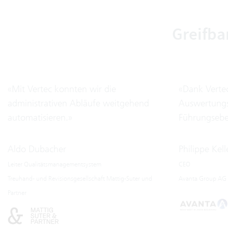
Greifba
«Mit Vertec konnten wir die
«Dank Verte
administrativen Abläufe weitgehend
Auswertungs
automatisieren.»
Führungsebe
Aldo Dubacher
Philippe Kell
Leiter Qualitätsmanagementsystem
CEO
Treuhand- und Revisionsgesellschaft Mattig-Suter und
Avanta Group AG
Partner