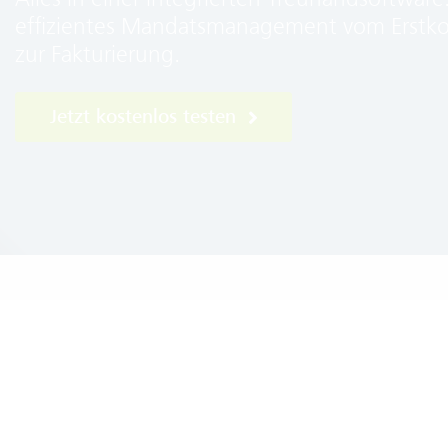
effizientes Mandatsmanagement vom Erstko
zur Fakturierung.
Jetzt kostenlos testen