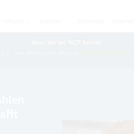
Software
Branchen
Referenzen
Unterne
Neu: Vertec MCP Server
8.0.21 steht allen Kunden der neue
Vertec MCP Server
z
ahlen
afft
: