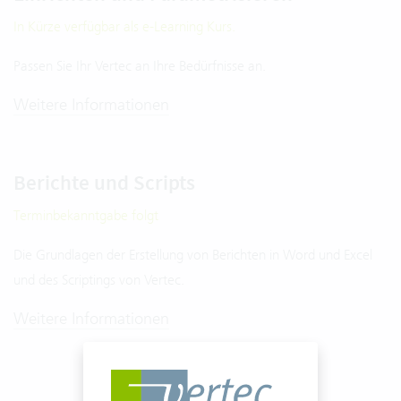
In Kürze verfügbar als e-Learning Kurs.
Passen Sie Ihr Vertec an Ihre Bedürfnisse an.
Weitere Informationen
Berichte und Scripts
Terminbekanntgabe folgt
Die Grundlagen der Erstellung von Berichten in Word und Excel
und des Scriptings von Vertec.
Weitere Informationen