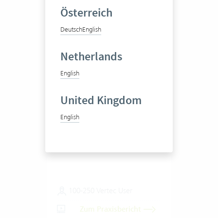
Österreich
Deutsch
English
Netherlands
English
Jermann Ingenieure +
United Kingdom
Geometer AG
English
Ingenieurwesen
100-250 Vertec User
Zum Praxisbericht