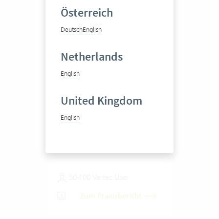
Österreich
Deutsch
English
Netherlands
English
Jobst Willers Engineering
AG
United Kingdom
English
Gesamtlösungen in Technik
und Energie
50-100 Vertec User
Zum Praxisbericht