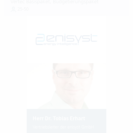
Vertec Basispaket, Budgetierungspaket
25-50
Herr Dr. Tobias Erhart
Vertriebsleiter der enisyst GmbH