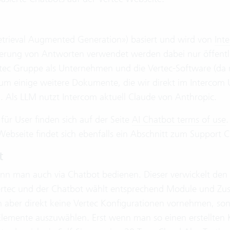
etrieval Augmented Generation») basiert und wird von
Int
rierung von Antworten verwendet werden dabei nur öffentl
tec Gruppe als Unternehmen und die Vertec-Software (da n
m einige weitere Dokumente, die wir direkt im Intercom UI
. Als LLM nutzt Intercom aktuell Claude von Anthropic.
r User finden sich auf der Seite
AI Chatbot terms of use
.
ebseite findet sich ebenfalls ein Abschnitt zum Support C
t
nn man auch via Chatbot bedienen. Dieser verwickelt den 
rtec und der Chatbot wählt entsprechend Module und Zus
 aber direkt keine Vertec Konfigurationen vornehmen, sond
 Elemente auszuwählen. Erst wenn man so einen erstellten 