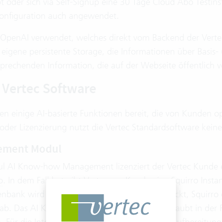
ibt oder sich via Self-Signup eine 30 Tage Cloud Abo Testins
Konfiguration auch angewendet.
 OpenAI verwendet, welches direkt vom Backend der Vert
 eigene persistente Storage, die Informationen über Basis
prechenden Information, die auf der Webseite öffentlich ve
 Vertec Software
hen einige AI-basierte Funktionen bereit, die von Kunden 
der Lizenzierung nutzt die Vertec Standardsoftware keine
ement Modul
l AI Know-how Management lizenziert der Vertec Kunde e
o
. In dem Fall betreibt Vertec pro Kunde eine Squirro Inst
nk wird dabei mit Texten aus Vertec bestückt, Squirro gr
 ab. Das AI Know-how Management Modul erlaubt in der F
. Für die Interpretation der Fragen sowie der Aufbereitun