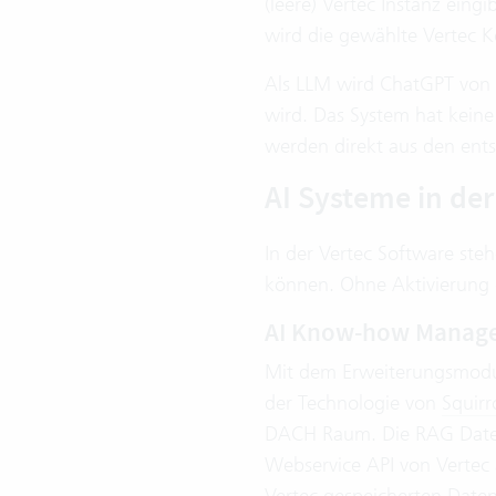
(leere) Vertec Instanz eing
wird die gewählte Vertec 
Als LLM wird ChatGPT von
wird. Das System hat keine
werden direkt aus den ents
AI Systeme in der
In der Vertec Software ste
können. Ohne Aktivierung o
AI Know-how Manag
Mit dem Erweiterungsmodu
der Technologie von
Squirr
DACH Raum. Die RAG Datenba
Webservice API von Vertec
Vertec gespeicherten Daten