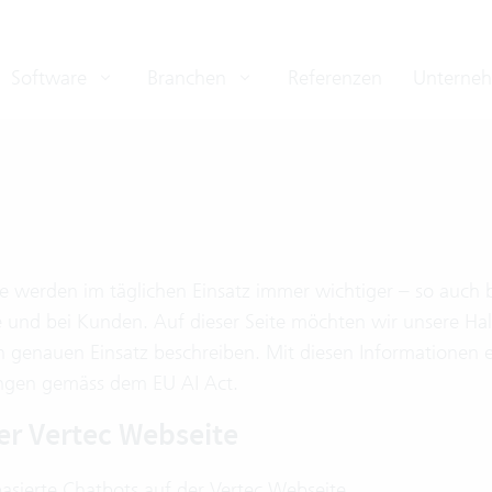
Software
Branchen
Referenzen
Unterne
e werden im täglichen Einsatz immer wichtiger – so auch b
e und bei Kunden. Auf dieser Seite möchten wir unsere Ha
genauen Einsatz beschreiben. Mit diesen Informationen er
gen gemäss dem EU AI Act.
er Vertec Webseite
asierte Chatbots auf der Vertec Webseite.