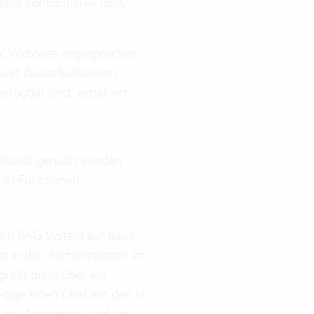
tanz konfigurieren lässt,
ec Webseite angesprochen
- und Zusatzfunktionen
rfügbar sind, extrahiert.
optional genutzt werden
 AI-Funktionen.
in RAG System auf Basis
anz in den Rechenzentren im
eift diese über ein
olge einen Chat mit den in
g der Antworten wird ein