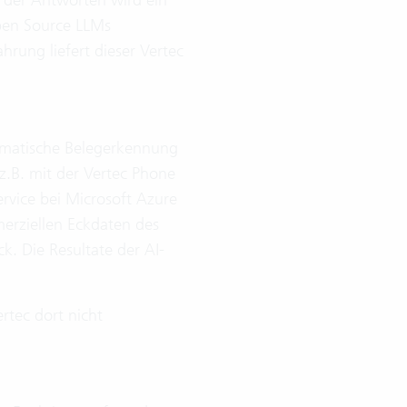
Open Source LLMs
hrung liefert dieser Vertec
omatische Belegerkennung
z.B. mit der Vertec Phone
rvice bei Microsoft Azure
merziellen Eckdaten des
k. Die Resultate der AI-
rtec dort nicht