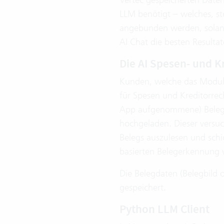
LLM benötigt – welches, s
angebunden werden, solange 
AI Chat die besten Resulta
Die AI Spesen- und 
Kunden, welche das Modul 
für Spesen und Kreditorrech
App aufgenommene) Belegbi
hochgeladen. Dieser versuc
Belegs auszulesen und schic
basierten Belegerkennung 
Die Belegdaten (Belegbild 
gespeichert.
Python LLM Client