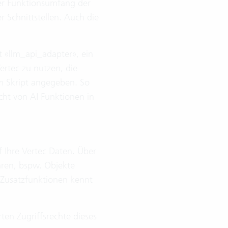
der Funktionsumfang der
 Schnittstellen. Auch die
 «llm_api_adapter», ein
ertec zu nutzen, die
m Skript angegeben. So
icht von AI Funktionen in
f Ihre Vertec Daten. Über
hren, bspw. Objekte
 Zusatzfunktionen kennt
ten Zugriffsrechte dieses