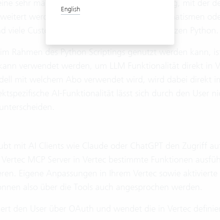
 eine sehr mächtige Skriptsprache zur Verfügung, mit der 
English
weitert werden kann, z.B. in Bezug auf Automatismen oder
d viele Customizings von Vertec Betreuern nutzen Python.
im Rahmen des Python Scriptings genutzt werden kann, ist
 kann verwendet werden, um LLM Funktionalität direkt in V
dell mit welchem Abo verwendet wird, wird dabei direkt i
ektspezifische AI-Funktionalität lässt sich durch den User n
 unterscheiden.
ubt mit AI Clients wie Claude oder ChatGPT den Zugriff au
 Vertec MCP Server in Vertec bestimmte Funktionen ausfü
eren. Eigene Anpassungen in Ihrem Vertec sowie aktivierte
können also über die Tools auch angesprochen werden.
iert den User über OAuth und wendet die in Vertec definier