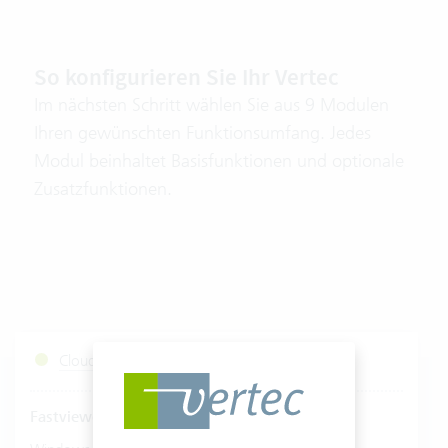
So konfigurieren Sie Ihr Vertec
Im nächsten Schritt wählen Sie aus 9 Modulen
Ihren gewünschten Funktionsumfang. Jedes
Modul beinhaltet Basisfunktionen und optionale
Zusatzfunktionen.
Cloud Services Status
Fastviewer starten