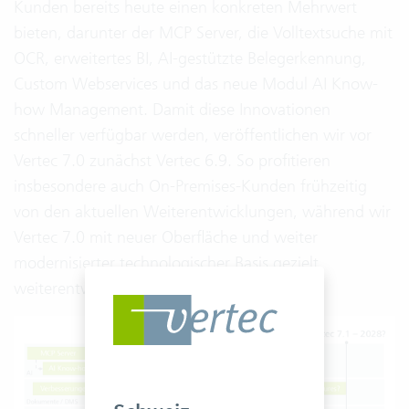
Kunden bereits heute einen konkreten Mehrwert
bieten, darunter der MCP Server, die Volltextsuche mit
OCR, erweitertes BI, AI-gestützte Belegerkennung,
Custom Webservices und das neue Modul AI Know-
how Management. Damit diese Innovationen
schneller verfügbar werden, veröffentlichen wir vor
Vertec 7.0 zunächst Vertec 6.9. So profitieren
insbesondere auch On-Premises-Kunden frühzeitig
von den aktuellen Weiterentwicklungen, während wir
Vertec 7.0 mit neuer Oberfläche und weiter
modernisierter technologischer Basis gezielt
weiterentwickeln.