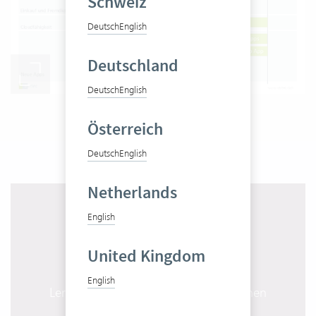
Schweiz
Deutsch
English
Deutschland
Deutsch
English
Die aktuelle Vertec Roadmap
Österreich
Deutsch
English
Netherlands
English
United Kingdom
English
Lernen Sie Vertec in 10 Minuten kennen