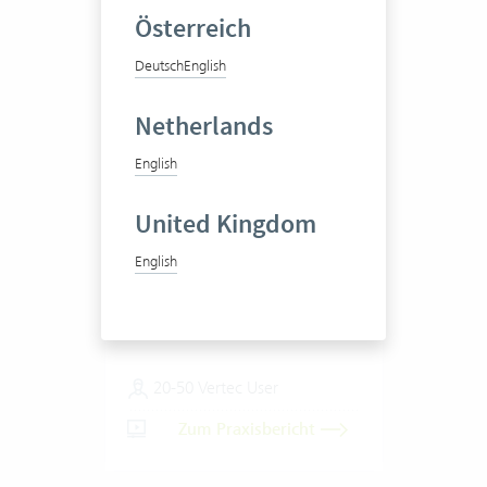
Österreich
Deutsch
English
Netherlands
English
Pittet Associés SA
United Kingdom
English
Unternehmensberatung
20-50 Vertec User
Zum Praxisbericht