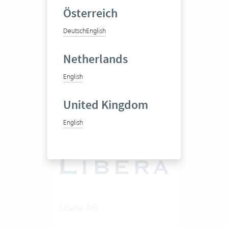
Österreich
Management-Beratung
Deutsch
English
Netherlands
1-20 Vertec User
English
Zum Praxisbericht
United Kingdom
English
Libera AG