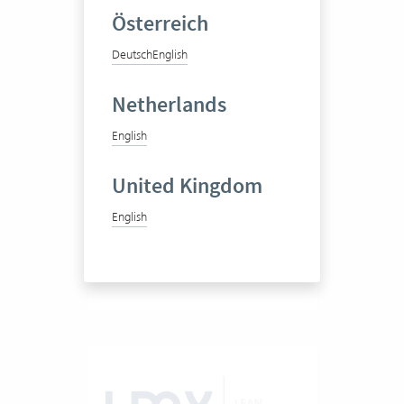
Österreich
Deutsch
English
ÖKOTEC
Energiemanagement GmbH
Netherlands
English
Beratungsunternehmen
United Kingdom
English
50-100 Vertec User
Zum Praxisbericht