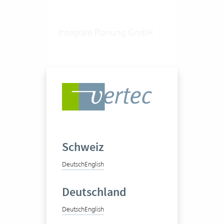
Integrale Planung GmbH
Interdisziplinäres Beratungs-
und
Forschungsunternehmen
50-100 Vertec User
Schweiz
Zum Praxisbericht
Deutsch
English
Deutschland
Deutsch
English