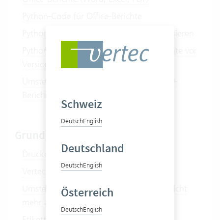
Python-Code für Office-Berichte
Python-Code für Office-Berichte zentralisieren
Python-Code für erweiterte Office-Berichte vor
Version 6.5.0.20
Umstellungen im Python-Code für Office-
Berichte ab Version 6.5.0.20
Schweiz
Deutsch
English
Grundlagen Berichte
Deutschland
Druckdialog bei Berichten
Deutsch
English
Vertec und Microsoft 365
Umstellung 6.4.0.10: Berichtsvorlagen nicht
Österreich
mehr auf dem Filesystem
Deutsch
English
Etiketten drucken mit Vertec