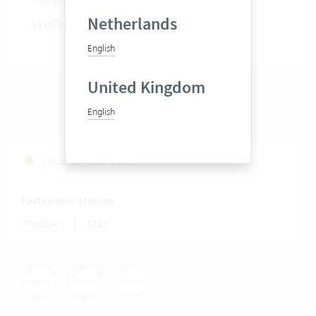
Netherlands
Weihnachtskarten drucken
English
United Kingdom
English
Cloud Services Status
Fastviewer starten
|
Windows
Mac