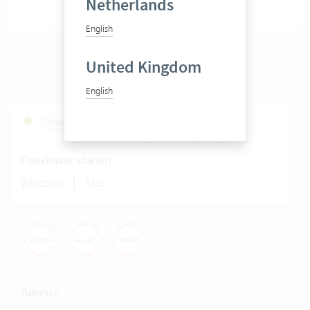
Netherlands
English
United Kingdom
English
Cloud Services Status
Fastviewer starten
|
Windows
Mac
Adresse