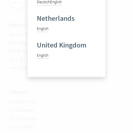
Deutsch
English
Netherlands
Adresse
English
Vertec AG
Wengistrasse 7
United Kingdom
8004 Zürich
English
+41 43 444 60 00
mail@vertec.com
Software
Produkt-Tour
Funktionen
On-Premises
Cloud Abo