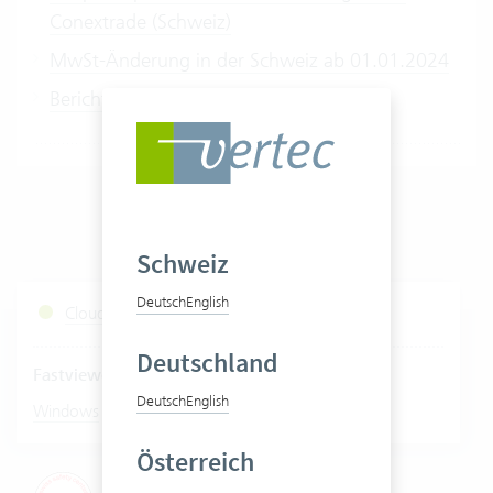
Conextrade (Schweiz)
MwSt-Änderung in der Schweiz ab 01.01.2024
Berichte für Rechnung
Schweiz
Deutsch
English
Cloud Services Status
Deutschland
Fastviewer starten
Deutsch
English
|
Windows
Mac
Österreich