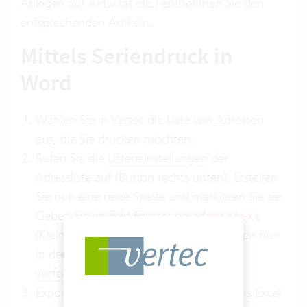
Ablegen auf Aktivität etc.) entnehmen Sie den
entsprechenden Artikeln.
Mittels Seriendruck in
Word
Wählen Sie in Vertec die Liste von Adressen
aus, die Sie drucken möchten.
Rufen Sie die
Listeneinstellungen
der
Adressliste auf (Button rechts unten). Erstellen
Sie nun eine neue Spalte und markieren Sie sie.
Geben Sie im Feld Expression
adresstext
(Kleinschreibung beachten) ein. Sie haben nun
in der Liste eine neue Spalte mit den
vorformatierten Adressen
erhalten.
Exportieren Sie die Liste von Adressen ins Excel