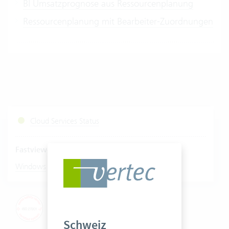
BI Umsatzprognose aus Ressourcenplanung
Ressourcenplanung mit Bearbeiter-Zuordnungen
Cloud Services Status
Fastviewer starten
|
Windows
Mac
Schweiz