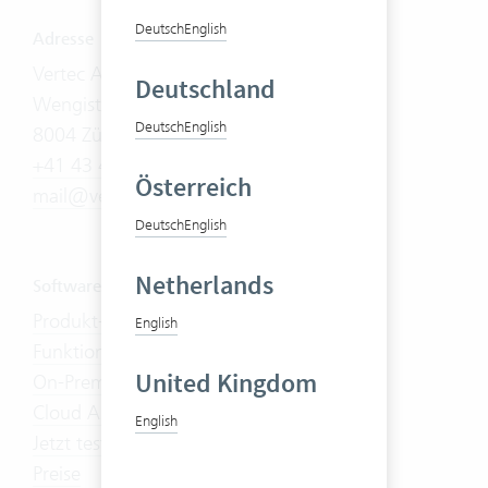
Deutsch
English
Adresse
Vertec AG
Deutschland
Wengistrasse 7
Deutsch
English
8004 Zürich
+41 43 444 60 00
Österreich
mail@vertec.com
Deutsch
English
Netherlands
Software
Produkt-Tour
English
Funktionen
United Kingdom
On-Premises
Cloud Abo
English
Jetzt testen
Preise