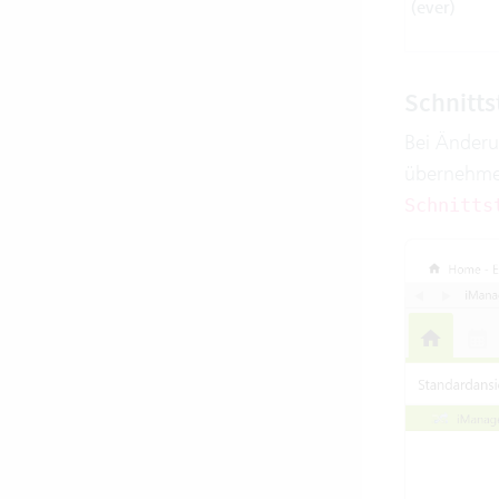
(ever)
Schnitts
Bei Änderu
übernehmen
Schnitts