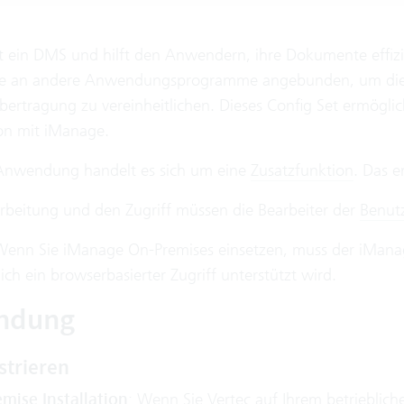
t ein DMS und hilft den Anwendern, ihre Dokumente effizie
lle an andere Anwendungsprogramme angebunden, um die 
bertragung zu vereinheitlichen. Dieses Config Set ermöglic
on mit iManage.
 Anwendung handelt es sich um eine
Zusatzfunktion
. Das e
arbeitung und den Zugriff müssen die Bearbeiter der
Benut
Wenn Sie iManage On-Premises einsetzen, muss der iManage
lich ein browserbasierter Zugriff unterstützt wird.
ndung
strieren
mise Installation
: Wenn Sie Vertec auf Ihrem betrieblich