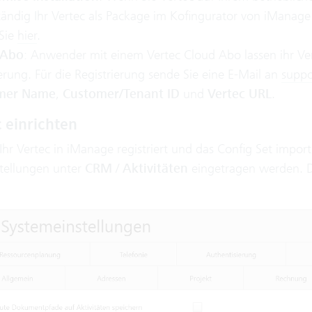
ständig Ihr Vertec als Package im Kofingurator von iManag
 Sie
hier
.
 Abo
: Anwender mit einem Vertec Cloud Abo lassen ihr Ver
erung. Für die Registrierung sende Sie eine E-Mail an
supp
mer Name
,
Customer/Tenant ID
und
Vertec URL
.
c einrichten
 Ihr Vertec in iManage registriert und das Config Set impo
tellungen unter
CRM
/
Aktivitäten
eingetragen werden. 