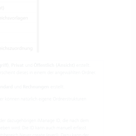
riff)
,
Privat
und
Öffentlich (Ansicht)
erstellt.
rscheint dieses in einem der angewählten Ordner.
andard
und
Rechnungen
erstellt.
der können natürlich eigene Ordnerstrukturen
it der dazugehörigen iManage ID, die nach dem
geben wird. Die ID kann auch manuell erfasst
tsbereich Never create (ever)
). Dazu kann der