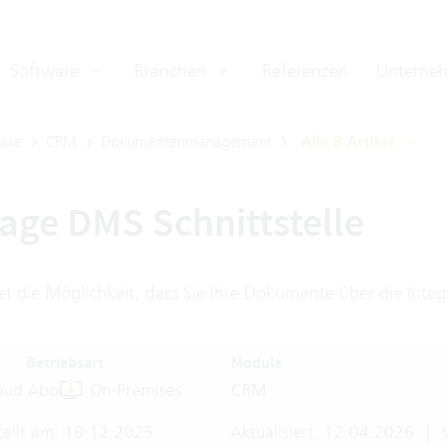
Software
Branchen
Referenzen
Unterne
ase
CRM
Dokumentenmanagement
Alle 8 Artikel
age DMS Schnittstelle
tet die Möglichkeit, dass Sie Ihre Dokumente über die Int
Betriebsart
Module
oud Abo
On-Premises
CRM
tellt am: 10.12.2025
Aktualisiert: 12.04.2026
|
V