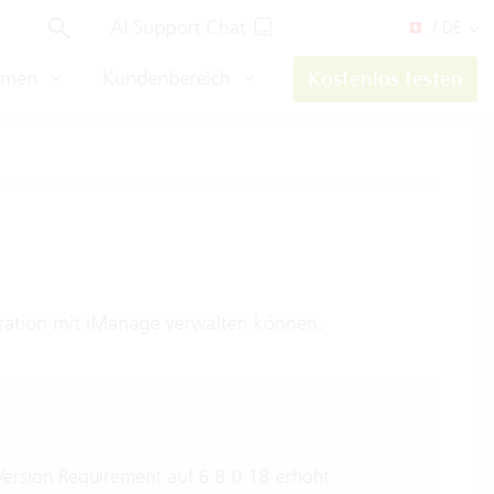
AI Support Chat
/ DE
hmen
Kundenbereich
Kostenlos testen
egration mit iManage verwalten können.
ersion Requirement auf 6.8.0.18 erhöht.