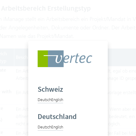
Arbeitsbereich Erstellungstyp
In iManage stellt ein Arbeitsbereich ein Projekt/Mandat in Ve
 der Angelegenheiten, Dokumente oder Ordner. Der Arbei
Namen wie das Projekt/Mandat.
eich
Beschreibung
typ
ate
Ein Arbeitsbereich wird immer von Vertec erstellt, egal ob ei
Arbeitsbereich wird dann eine zugeordnete iManage ID gespe
Schweiz
e with
Ein Arbeitsbereich kann nur mit Arbeitsbereichsvorlage erstell
Deutsch
English
te
Ein Arbeitsbereich wird von Vertec nicht erstellt. Wenn aber 
Deutschland
öffnende Dokument mit diesem verknüpft. Das bedeutet, ei
)
nicht im iManage aktualisiert wurde, ist nicht möglich.
Deutsch
English
te
Ein Arbeitsbereich wird nicht erstellt. Das kann der Fall bei 