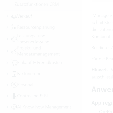
Zusatzfunktionen CRM
iManage is
Verkauf
Schnittste
Ressourcenplanung
die Datenü
Leistungs- und
Kombinati
Spesenerfassung
Bei dieser
Projekt- und
Mandatsmanagement
Für die Be
Einkauf & Fremdkosten
Hinweis
: 
Fakturierung
ausschliess
Personal
Anwe
Controlling & BI
App regi
AI Know-how Management
On-Pre