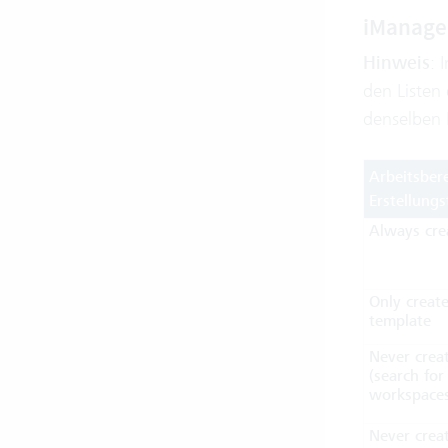
iManage 
Hinweis
: 
den Listen
denselben 
Arbeitsber
Erstellungs
Always cre
Only creat
template
Never crea
(search for
workspaces
Never crea