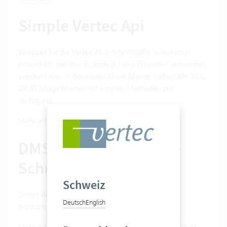
Simple Vertec Api
Wrapper für die
Vertec XML-Schnittstelle
in Javascript
entwickelt, welcher in Node.js / io.js Projekten verwendet
werden kann. In bekannter Node Manier stehen alle XML
CRUD Möglichkeiten mit simplen Methoden zur
Verfügung.
Mehr erfahren zum Simple Vertec Api
DMS Kendox InfoShare
Schnittstelle
Schweiz
Dieses Add-on archiviert Dokumente, die in Vertec
Deutsch
English
produziert werden, in Kendox InfoShare.
Mehr erfahren zur DMS Kendox InfoShare Schnittstelle